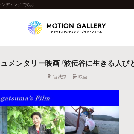
ァンディングで実現！
Highlight
ュメンタリー映画『波伝谷に生きる人びと
人気のプロジェクト
新着プロジェクト
終了間近のプロジェ
宮城県
映画
Feature
タグから探す
キュレーターから探す
特集から探す
Legendary
最新達成プロジェクト
調達額が大きいプロジェクト