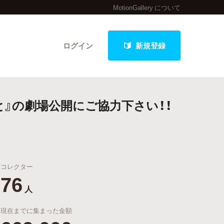
MotionGallery について
ログイン
新規登録
』の劇場公開にご協力下さい！！
クト
コレクター
最新進捗報告から探す
76
人
現在までに集まった金額