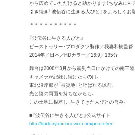
から広めていただけると助かります！ちなみに神
引き続き『波伝谷に生きる人びと』をよろしくお願
＊＊＊＊＊＊＊＊＊＊
『波伝谷に生きる人びと』
ピーストゥリー・プロダクツ製作／我妻和樹監督
2014年／日本／HDカラー／16:9／135分
舞台は2008年3月から震災当日にかけての南三陸
キャメラが記録し続けたものは、
東北沿岸部が「被災地」と呼ばれる以前、
光と陰の両面を持ちながらも、
この土地に根差し、生きてきた人びとの営み。
■『波伝谷に生きる人びと』公式サイト
http://hadenyaniikiru.wix.com/peacetree