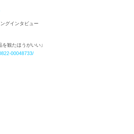
4
ロングインタビュー
作品を観たほうがいい」
50822-00048733/