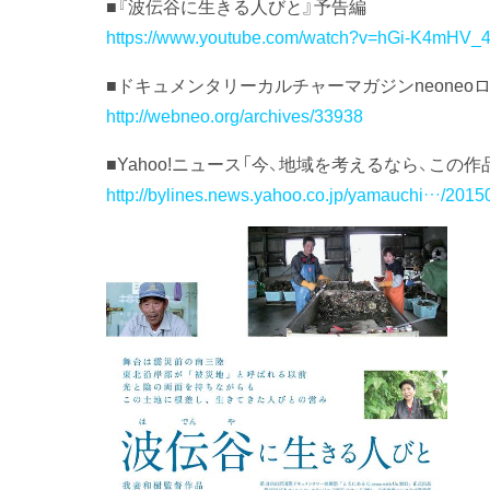
■『波伝谷に生きる人びと』予告編
https://www.youtube.com/watch?v=hGi-K4mHV_
■ドキュメンタリーカルチャーマガジンneoneo
http://webneo.org/archives/33938
■Yahoo!ニュース「今、地域を考えるなら、この
http://bylines.news.yahoo.co.jp/yamauchi…/201