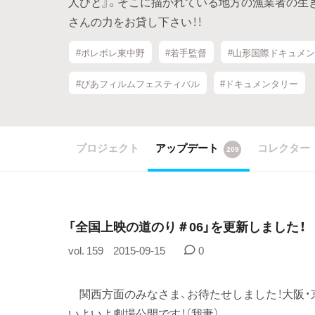
人びと』。そこに描かれている地方の漁業者の生
さんの力をお貸し下さい！！
#ポレポレ東中野
#若手監督
#山形国際ドキュメ
#ぴあフィルムフェスティバル
#ドキュメンタリー
プロジェクト
アップデート
コレクター
209
「全国上映の道のり＃06」を更新しました！
vol. 159
2015-09-15
0
関西方面のみなさま、お待たせしました！大阪・
いよいよ劇場公開です！（我妻）