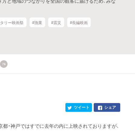
き方と地域のつながりを全国の観客に届けるため、みな
ンタリー映画祭
#漁業
#震災
#長編映画
76
ツイート
シェア
京都・神戸ではすでに去年の内に上映されておりますが、