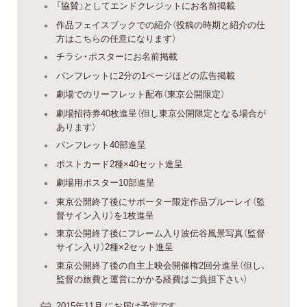
「協賛」としてエンドクレジットにお名前掲載
作品フェイスブックでの紹介（投稿の時期と紹介の仕
方はこちらの任意になります）
チラシ・ポスターにお名前掲載
パンフレットに2分の1ページほどの広告掲載
劇場でのリーフレット配布（東京公開限定）
劇場招待券40枚進呈（但し東京公開限定となる場合が
あります）
パンフレット40部進呈
ポストカード2種×40セット進呈
劇場用ポスター10部進呈
東京公開終了後にサポーター限定作品ブルーレイ（監
督サイン入り）を1枚進呈
東京公開終了後にフレーム入り波伝谷風景写真（監督
サイン入り）2種×2セット進呈
東京公開終了後の自主上映会開催権2回分進呈（但し、
監督の旅費と運営にかかる経費はご負担下さい）
2015年11月 にお届け予定です。