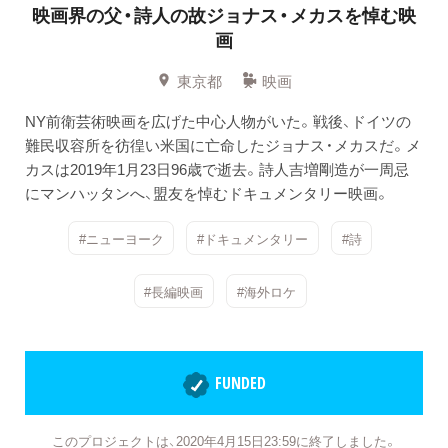
映画界の父・詩人の故ジョナス・メカスを悼む映
画
東京都
映画
NY前衛芸術映画を広げた中心人物がいた。戦後、ドイツの
難民収容所を彷徨い米国に亡命したジョナス・メカスだ。メ
カスは2019年1月23日96歳で逝去。詩人吉増剛造が一周忌
にマンハッタンへ、盟友を悼むドキュメンタリー映画。
#ニューヨーク
#ドキュメンタリー
#詩
#長編映画
#海外ロケ
FUNDED
このプロジェクトは、2020年4月15日23:59に終了しました。