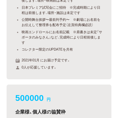
後します、場所・映画館は未定です
日本プレミア試写会にご招待 ※完成時期により日
程は前後します、場所・施設は未定です
公開時舞台挨拶〜最前列予約〜 ※劇場にお名前を
お伝えして整理券を配布予定（左頁特典欄必読）
映画エンドロールにお名前記載 ※肩書きは未定「サ
ポータのみなさん」など、完成時により日程前後しま
す
コレクター限定のUPDATEを共有
2021年01月 にお届け予定です。
0人が応援しています。
500000
円
企業様、個人様の協賛枠