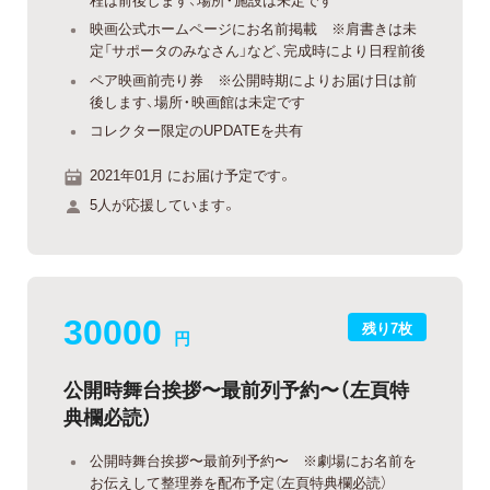
映画公式ホームページにお名前掲載 ※肩書きは未
定「サポータのみなさん」など、完成時により日程前後
ペア映画前売り券 ※公開時期によりお届け日は前
後します、場所・映画館は未定です
コレクター限定のUPDATEを共有
2021年01月 にお届け予定です。
5人が応援しています。
30000
残り7枚
円
公開時舞台挨拶〜最前列予約〜（左頁特
典欄必読）
公開時舞台挨拶〜最前列予約〜 ※劇場にお名前を
お伝えして整理券を配布予定（左頁特典欄必読）