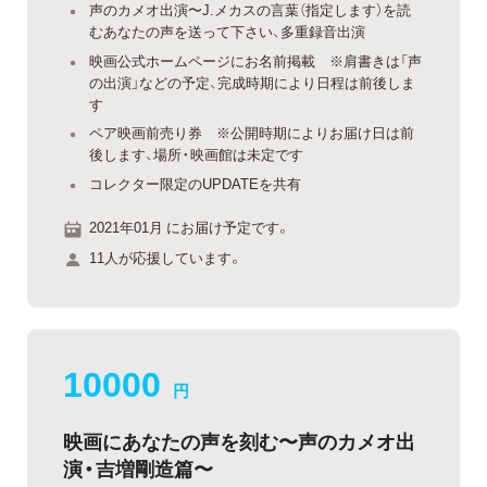
声のカメオ出演〜J.メカスの言葉（指定します）を読
むあなたの声を送って下さい、多重録音出演
映画公式ホームページにお名前掲載 ※肩書きは「声
の出演」などの予定、完成時期により日程は前後しま
す
ペア映画前売り券 ※公開時期によりお届け日は前
後します、場所・映画館は未定です
コレクター限定のUPDATEを共有
2021年01月 にお届け予定です。
11人が応援しています。
10000
円
映画にあなたの声を刻む〜声のカメオ出
演・吉増剛造篇〜