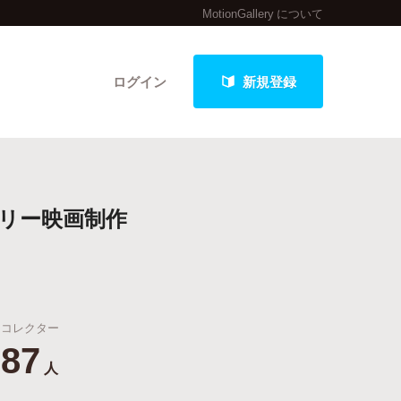
MotionGallery について
ログイン
新規登録
クト
ーリー映画制作
最新進捗報告から探す
コレクター
87
人