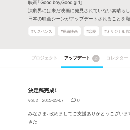
映画『Good boy,Good girl』
演劇界には未だ映画に発見されていない素晴らし
日本の映画シーンがアップデートされることを願
#サスペンス
#長編映画
#恋愛
#オリジナル脚
プロジェクト
アップデート
コレクター
13
決定稿完成！
vol. 2
2019-09-07
0
みなさま、改めましてご支援ありがとうございま
きた...