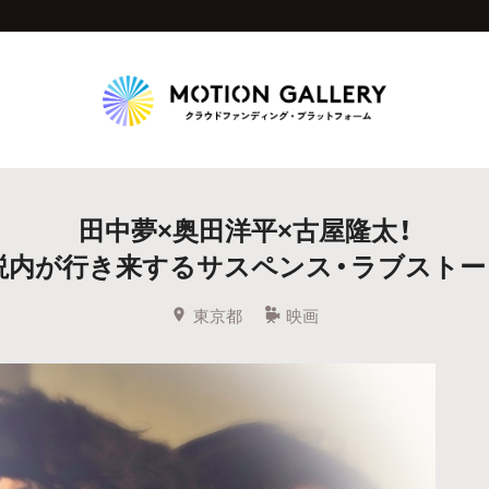
Highlight
田中夢×奥田洋平×古屋隆太！
人気のプロジェクト
新着プロジェクト
終了間近のプロジェ
説内が行き来するサスペンス・ラブスト
Feature
東京都
映画
タグから探す
キュレーターから探す
特集から探す
Legendary
最新達成プロジェクト
調達額が大きいプロジェクト