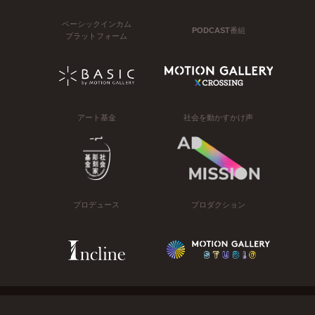
ベーシックインカム
PODCAST番組
プラットフォーム
アート基金
社会を動かすかけ声
プロデュース
プロダクション