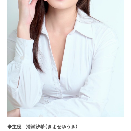
◆主役 清瀬汐希（きよせゆうき）