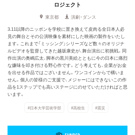
ロジェクト
東京都
演劇・ダンス
3.11以降のニッポンを学校に置き換えて皮肉る全日本人必
見の舞台とその公演映像を素材にした映画の製作をいたし
ます。これまで「ミッシング」シリーズなど数々のオリジナ
ルビデオを監督してきた越坂康史が、舞台演出に初挑戦。同
作出演の奥嶋広太、脚本の黒川美絵とともに今の日本に痛烈
な嫌味を叩き付ける野心作です。どう考えても、企業がお金
を出せる作品ではございません。ワンコインからで構いま
せん。個人の皆様のご支援で、メジャーにはできないこの作
品を1ステップでも高いステージにのせていただければと思
います。
#日本大学芸術学部
#高校生
#震災