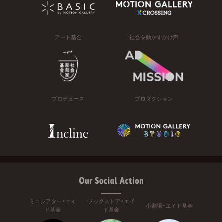
アート基金
社会を動かすかけ声
プロデュース
プロダクション
Our Social Action
ミニシアター・エイ
ブックストア・エイ
小劇場・エイド基金
ド基金
ド基金