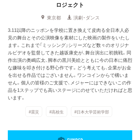
ロジェクト
東京都
演劇・ダンス
3.11以降のニッポンを学校に置き換えて皮肉る全日本人必
見の舞台とその公演映像を素材にした映画の製作をいたし
ます。これまで「ミッシング」シリーズなど数々のオリジナ
ルビデオを監督してきた越坂康史が、舞台演出に初挑戦。同
作出演の奥嶋広太、脚本の黒川美絵とともに今の日本に痛烈
な嫌味を叩き付ける野心作です。どう考えても、企業がお金
を出せる作品ではございません。ワンコインからで構いま
せん。個人の皆様のご支援で、メジャーにはできないこの作
品を1ステップでも高いステージにのせていただければと思
います。
#震災
#高校生
#日本大学芸術学部