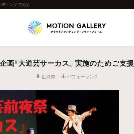
ンディングで実現！
Highlight
企画『大道芸サーカス』 実施のためご支
人気のプロジェクト
新着プロジェクト
終了間近のプロジェ
広島県
パフォーマンス
Feature
タグから探す
キュレーターから探す
特集から探す
Legendary
最新達成プロジェクト
調達額が大きいプロジェクト