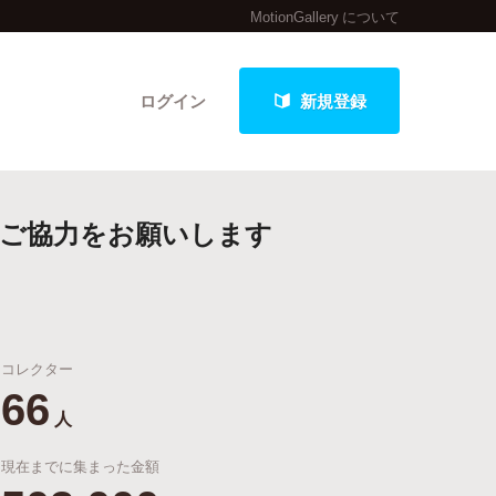
MotionGallery について
ログイン
新規登録
援ご協力をお願いします
クト
コレクター
最新進捗報告から探す
66
人
現在までに集まった金額