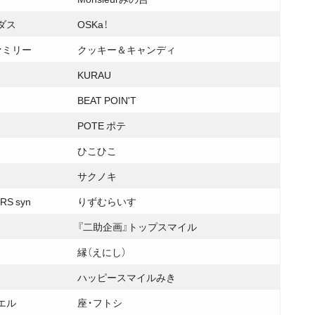
ダス
OSKa！
ァミリー
クッキー＆キャンディ
KURAU
BEAT POIN'T
POTE ポテ
ひこひこ
サクノキ
RS syn
りずむらいす
『二助企画』トップスマイル
縁（えにし）
ハッピースマイルみき
エル
座・フトシ