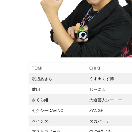
TOMI
CHIKI
渡辺あきら
くす田くす博
健山
じ～にょ
さくら組
大道芸人ジーニー
セクシーDAVINCI
ZANGE
ペインター
タカパーチ
アストロノーツ
CLOWN JIN