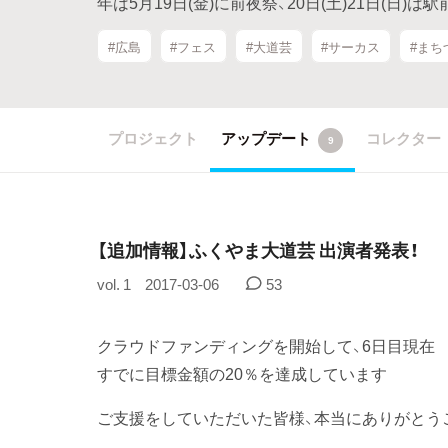
年は5月19日(金)に前夜祭、20日(土)21日(
#広島
#フェス
#大道芸
#サーカス
#まち
プロジェクト
アップデート
コレクター
9
【追加情報】ふくやま大道芸 出演者発表！
vol. 1
2017-03-06
53
クラウドファンディングを開始して、6日目現在
すでに目標金額の20％を達成しています
ご支援をしていただいた皆様、本当にありがとう