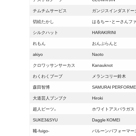
チムチムサービス
ガンジスインダスドー
切絵たかし
はるちー・とーさんフ
シルクハット
HARAKIRINI
れもん
おんぷらんと
akiyo
Naoto
クロワッサンサーカス
Kanauknot
わくわくブーブ
メランコリー鈴木
森田智博
SAMURAI PERFORME
大道芸人ブンブク
Hiroki
超人ビーツ。
ホワイトアスパラガス
SUKE3&SYU
Daggle KOMEI
鞴-fuigo-
バルーンパフォーマー