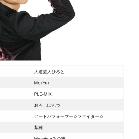
大道芸人ひろと
Mr,↓Yu↑
PLE-MIX
おろしぽんづ
アートパフォーマー☆ファイター☆
紫穂
Monsieurみの吉