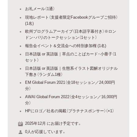
お礼メール（1通）
現地レポート（支援者限定Facebookグループご招待）
(1名)
欧州プログラムアーカイブ（日本語字幕付き）※ロン
ドン・パリのトークセッション（1セット）
報告会イベント＆交流会への特別参加権 (1名)
日本語版 or 英語版｜萃点のことばカード・小冊子（1
セット）
日本語版 or 英語版｜生態系イラスト図解オリジナル
下敷き（ランダム1種）
EM Global Forum 2021（全18セッション／24,000円
分）
AWAI Global Forum 2022（全4セッション／16,000円
分）
HPにロゴ／社名の掲載（プラチナスポンサー）（×1）
2025年12月 にお届け予定です。
0人が応援しています。