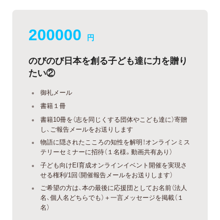
200000
円
のびのび日本を創る子ども達に力を贈り
たい②
御礼メール
書籍１冊
書籍10冊を（志を同じくする団体やこども達に）寄贈
し、ご報告メールをお送りします
物語に隠されたこころの知性を解明！オンラインミス
テリーセミナーに招待（１名様。動画共有あり）
子ども向けEI育成オンラインイベント開催を実現さ
せる権利/1回（開催報告メールをお送りします）
ご希望の方は、本の最後に応援団としてお名前（法人
名、個人名どちらでも）＋一言メッセージを掲載（１
名）