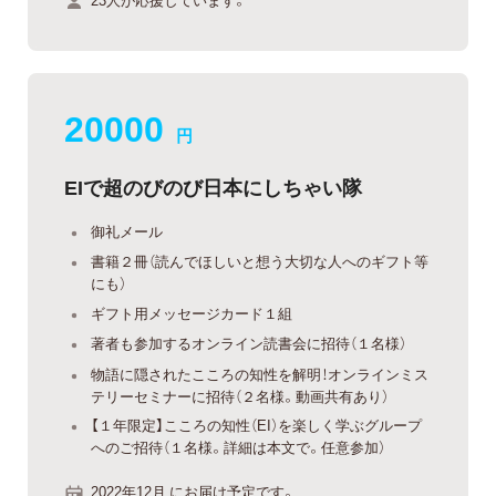
20000
円
EIで超のびのび日本にしちゃい隊
御礼メール
書籍２冊（読んでほしいと想う大切な人へのギフト等
にも）
ギフト用メッセージカード１組
著者も参加するオンライン読書会に招待（１名様）
物語に隠されたこころの知性を解明！オンラインミス
テリーセミナーに招待（２名様。動画共有あり）
【１年限定】こころの知性（EI）を楽しく学ぶグループ
へのご招待（１名様。詳細は本文で。任意参加）
2022年12月 にお届け予定です。