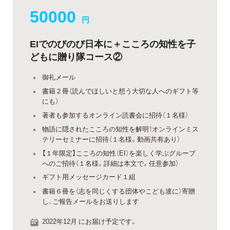
50000
円
EIでのびのび日本に＋こころの知性を子
どもに贈り隊コース②
御礼メール
書籍２冊（読んでほしいと想う大切な人へのギフト等
にも）
著者も参加するオンライン読書会に招待（１名様）
物語に隠されたこころの知性を解明！オンラインミス
テリーセミナーに招待（１名様。動画共有あり）
【１年限定】こころの知性（EI）を楽しく学ぶグループ
へのご招待（１名様。詳細は本文で。任意参加）
ギフト用メッセージカード１組
書籍６冊を（志を同じくする団体やこども達に）寄贈
し、ご報告メールをお送りします
2022年12月 にお届け予定です。