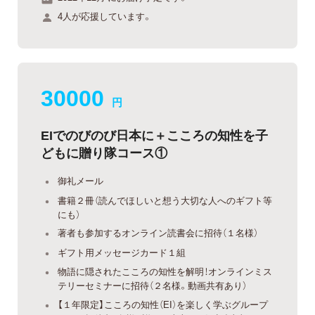
4人が応援しています。
30000
円
EIでのびのび日本に＋こころの知性を子
どもに贈り隊コース①
御礼メール
書籍２冊（読んでほしいと想う大切な人へのギフト等
にも）
著者も参加するオンライン読書会に招待（１名様）
ギフト用メッセージカード１組
物語に隠されたこころの知性を解明！オンラインミス
テリーセミナーに招待（２名様。動画共有あり）
【１年限定】こころの知性（EI）を楽しく学ぶグループ