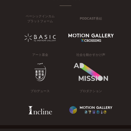
ベーシックインカム
PODCAST番組
プラットフォーム
アート基金
社会を動かすかけ声
プロデュース
プロダクション