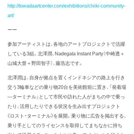
http://towadaartcenter.com/exhibitions/chiiki-community-
art/
ーー
参加アーティストは、各地のアートプロジェクトで活躍
している3組。北澤潤、Nadegata Instant Party（中崎透＋
山城大督＋野田智子）、藤浩志です。
北澤潤は、自身が拠点を置くインドネシアの路上を行き
交う3輪車などの乗り物20台を美術館前に置き、「発着場
―ターミナル」として市民や訪れた人がまちの中で乗っ
たり、活用したりできる状況を生み出すプロジェクト
《ロスト・ターミナル》を展開。乗り物に広告を掲出する、
乗り手としてのライセンスを取得してまちなかに持ち