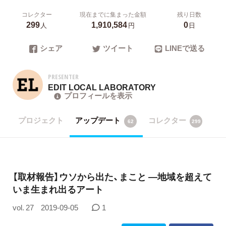
コレクター
現在までに集まった金額
残り日数
299
1,910,584
0
人
円
日
シェア
ツイート
LINEで送る
PRESENTER
EDIT LOCAL LABORATORY
プロフィールを表示
プロジェクト
アップデート
コレクター
62
299
【取材報告】ウソから出た、まこと ―地域を超えて
いま生まれ出るアート
vol. 27
2019-09-05
1