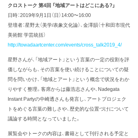
クロストーク 第4回 「地域アートはどこにある?」
日時：2019年9月1日（日）14:00〜16:00
登壇者：星野太（美学/表象文化論）、金澤韻（十和田市現代
美術館 学芸統括）
http://towadaartcenter.com/events/cross_talk2019_4/
星野さんが、「地域アート」という言葉の一定の役割を評
価しながらも、その言葉を使い続けることについての疑
問を問いかけ、「地域とアート」という概念で状況をわか
りやすく整理。客席からは藤浩志さんや、Nadegata
Instant Partyの中崎透さんも発言し、アートプロジェク
トをめぐる言葉の難しさや、歴史的な位置づけについて
議論する時間となっていました。
展覧会やトークの内容は、書籍として刊行される予定と