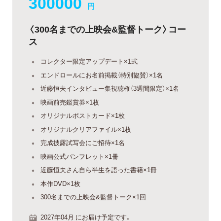
300000
円
〈300名までの上映会&監督トーク〉コー
ス
コレクター限定アップデート×1式
エンドロールにお名前掲載（特別協賛）×1名
近藤恒夫インタビュー集視聴権（3週間限定）×1名
映画前売鑑賞券×1枚
オリジナルポストカード×1枚
オリジナルクリアファイル×1枚
完成披露試写会にご招待×1名
映画公式パンフレット×1冊
近藤恒夫さん自ら半生を語った書籍×1冊
本作DVD×1枚
300名までの上映会&監督トーク×1回
2027年04月 にお届け予定です。