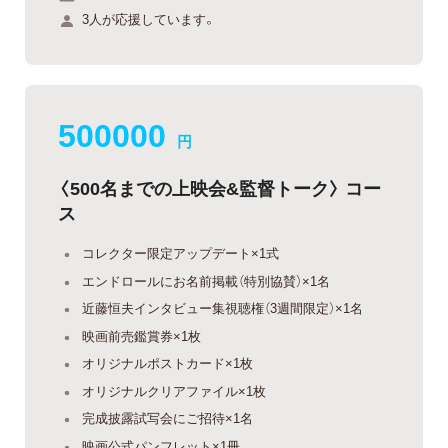
3人が応援しています。
500000
円
〈500名までの上映会&監督トーク〉 コー
ス
コレクター限定アップデート×1式
エンドロールにお名前掲載（特別協賛）×1名
近藤恒夫インタビュー集視聴権（3週間限定）×1名
映画前売鑑賞券×1枚
オリジナルポストカード×1枚
オリジナルクリアファイル×1枚
完成披露試写会にご招待×1名
映画公式パンフレット×1冊