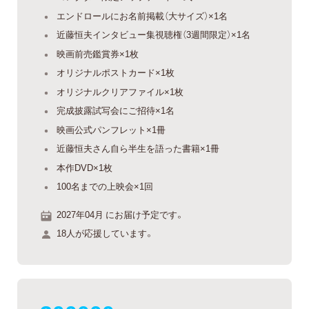
エンドロールにお名前掲載（大サイズ）×1名
近藤恒夫インタビュー集視聴権（3週間限定）×1名
映画前売鑑賞券×1枚
オリジナルポストカード×1枚
オリジナルクリアファイル×1枚
完成披露試写会にご招待×1名
映画公式パンフレット×1冊
近藤恒夫さん自ら半生を語った書籍×1冊
本作DVD×1枚
100名までの上映会×1回
2027年04月 にお届け予定です。
18人が応援しています。