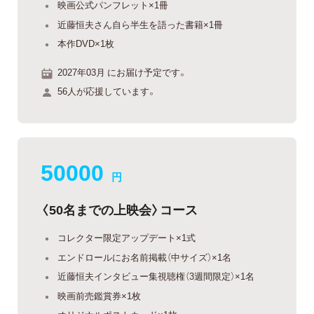
映画公式パンフレット×1冊
近藤恒夫さん自ら半生を語った書籍×1冊
本作DVD×1枚
2027年03月 にお届け予定です。
56人が応援しています。
50000
円
〈50名までの上映会〉コース
コレクター限定アップデート×1式
エンドロールにお名前掲載（中サイズ）×1名
近藤恒夫インタビュー集視聴権（3週間限定）×1名
映画前売鑑賞券×1枚