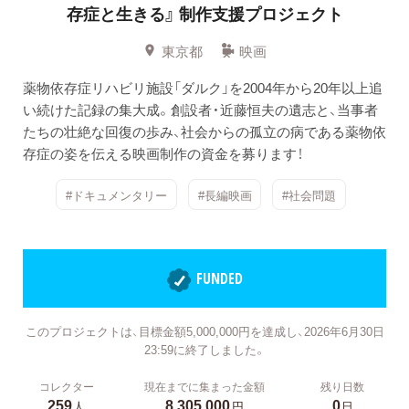
存症と生きる』
制作支援プロジェクト
東京都
映画
薬物依存症リハビリ施設「ダルク」を2004年から20年以上追
い続けた記録の集大成。創設者・近藤恒夫の遺志と、当事者
たちの壮絶な回復の歩み、社会からの孤立の病である薬物依
存症の姿を伝える映画制作の資金を募ります！
#ドキュメンタリー
#長編映画
#社会問題
FUNDED
このプロジェクトは、目標金額5,000,000円を達成し、2026年6月30日
23:59に終了しました。
コレクター
現在までに集まった金額
残り日数
259
8,305,000
0
人
円
日