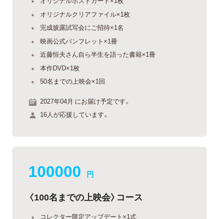
オリジナルポストカード×1枚
オリジナルクリアファイル×1枚
完成披露試写会にご招待×1名
映画公式パンフレット×1冊
近藤恒夫さん自ら半生を語った書籍×1冊
本作DVD×1枚
50名までの上映会×1回
2027年04月 にお届け予定です。
16人が応援しています。
100000
円
〈100名までの上映会〉コース
コレクター限定アップデート×1式