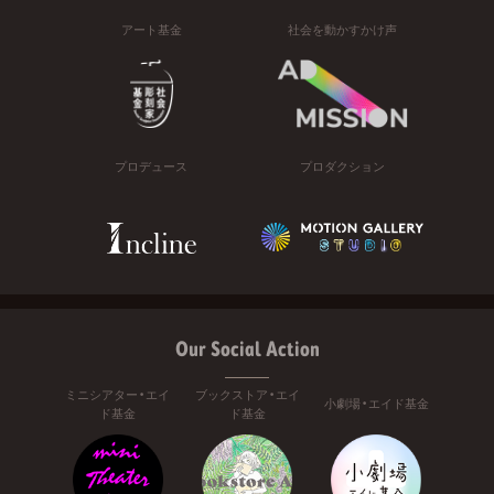
アート基金
社会を動かすかけ声
プロデュース
プロダクション
Our Social Action
ミニシアター・エイ
ブックストア・エイ
小劇場・エイド基金
ド基金
ド基金