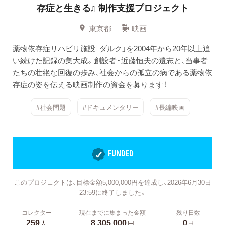
存症と生きる』
制作支援プロジェクト
東京都
映画
薬物依存症リハビリ施設「ダルク」を2004年から20年以上追
い続けた記録の集大成。創設者・近藤恒夫の遺志と、当事者
たちの壮絶な回復の歩み、社会からの孤立の病である薬物依
存症の姿を伝える映画制作の資金を募ります！
#社会問題
#ドキュメンタリー
#長編映画
FUNDED
このプロジェクトは、目標金額5,000,000円を達成し、2026年6月30日
23:59に終了しました。
コレクター
現在までに集まった金額
残り日数
259
8,305,000
0
人
円
日