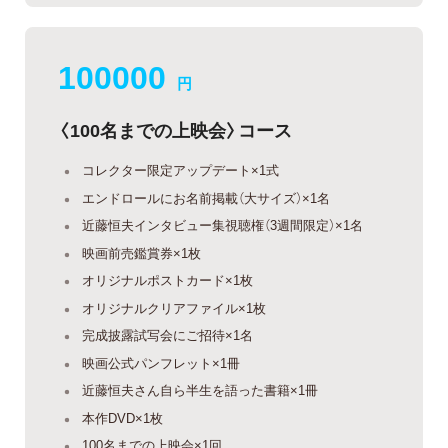
100000
円
〈100名までの上映会〉コース
コレクター限定アップデート×1式
エンドロールにお名前掲載（大サイズ）×1名
近藤恒夫インタビュー集視聴権（3週間限定）×1名
映画前売鑑賞券×1枚
オリジナルポストカード×1枚
オリジナルクリアファイル×1枚
完成披露試写会にご招待×1名
映画公式パンフレット×1冊
近藤恒夫さん自ら半生を語った書籍×1冊
本作DVD×1枚
100名までの上映会×1回