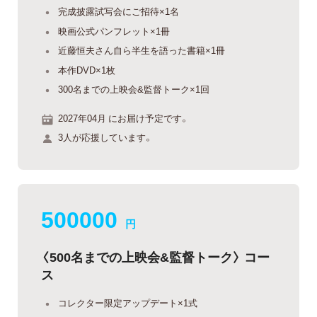
完成披露試写会にご招待×1名
映画公式パンフレット×1冊
近藤恒夫さん自ら半生を語った書籍×1冊
本作DVD×1枚
300名までの上映会&監督トーク×1回
2027年04月 にお届け予定です。
3人が応援しています。
500000
円
〈500名までの上映会&監督トーク〉 コー
ス
コレクター限定アップデート×1式