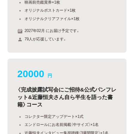
映画前売鑑賞券×1枚
オリジナルポストカード×1枚
オリジナルクリアファイル×1枚
2027年02月 にお届け予定です。
79人が応援しています。
20000
円
〈完成披露試写会にご招待&公式パンフレ
ット&近藤恒夫さん自ら半生を語った書
籍〉コース
コレクター限定アップデート×1式
エンドロールにお名前掲載（中サイズ）×1名
近藤恒夫インタビュー集視聴権（3週間限定）×1名