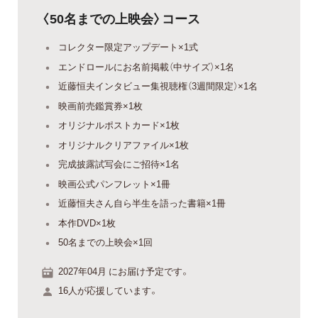
〈50名までの上映会〉コース
コレクター限定アップデート×1式
エンドロールにお名前掲載（中サイズ）×1名
近藤恒夫インタビュー集視聴権（3週間限定）×1名
映画前売鑑賞券×1枚
オリジナルポストカード×1枚
オリジナルクリアファイル×1枚
完成披露試写会にご招待×1名
映画公式パンフレット×1冊
近藤恒夫さん自ら半生を語った書籍×1冊
本作DVD×1枚
50名までの上映会×1回
2027年04月 にお届け予定です。
16人が応援しています。