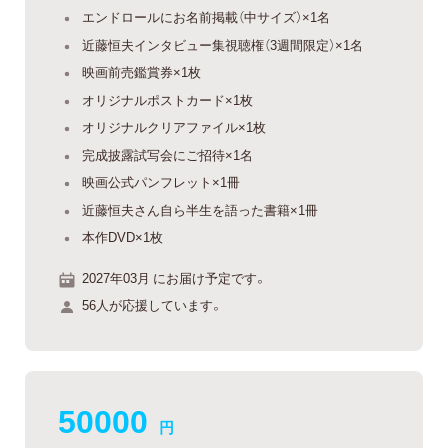
エンドロールにお名前掲載（中サイズ）×1名
近藤恒夫インタビュー集視聴権（3週間限定）×1名
映画前売鑑賞券×1枚
オリジナルポストカード×1枚
オリジナルクリアファイル×1枚
完成披露試写会にご招待×1名
映画公式パンフレット×1冊
近藤恒夫さん自ら半生を語った書籍×1冊
本作DVD×1枚
2027年03月 にお届け予定です。
56人が応援しています。
50000
円