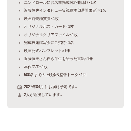
エンドロールにお名前掲載（特別協賛）×1名
近藤恒夫インタビュー集視聴権（3週間限定）×1名
映画前売鑑賞券×1枚
オリジナルポストカード×1枚
オリジナルクリアファイル×1枚
完成披露試写会にご招待×1名
映画公式パンフレット×1冊
近藤恒夫さん自ら半生を語った書籍×1冊
本作DVD×1枚
500名までの上映会&監督トーク×1回
2027年04月 にお届け予定です。
2人が応援しています。