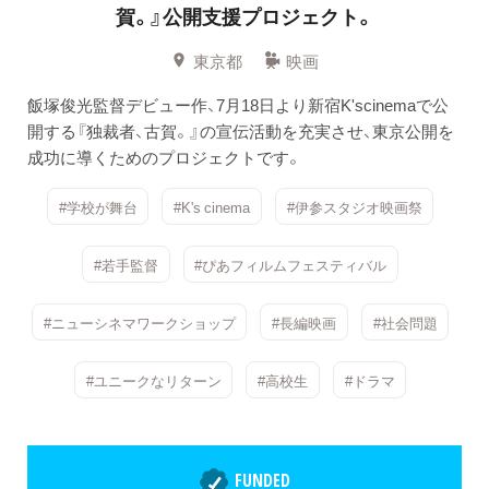
賀。』公開支援プロジェクト。
東京都
映画
飯塚俊光監督デビュー作、7月18日より新宿K'scinemaで公
開する『独裁者、古賀。』の宣伝活動を充実させ、東京公開を
成功に導くためのプロジェクトです。
#学校が舞台
#K's cinema
#伊参スタジオ映画祭
#若手監督
#ぴあフィルムフェスティバル
#ニューシネマワークショップ
#長編映画
#社会問題
#ユニークなリターン
#高校生
#ドラマ
FUNDED