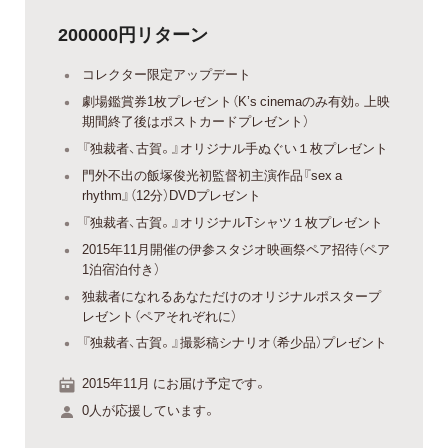
200000円リターン
コレクター限定アップデート
劇場鑑賞券1枚プレゼント（K’s cinemaのみ有効。上映
期間終了後はポストカードプレゼント）
『独裁者、古賀。』オリジナル手ぬぐい１枚プレゼント
門外不出の飯塚俊光初監督初主演作品『sex a
rhythm』（12分）DVDプレゼント
『独裁者、古賀。』オリジナルTシャツ１枚プレゼント
2015年11月開催の伊参スタジオ映画祭ペア招待（ペア
1泊宿泊付き）
独裁者になれるあなただけのオリジナルポスタープ
レゼント（ペアそれぞれに）
『独裁者、古賀。』撮影稿シナリオ（希少品）プレゼント
2015年11月 にお届け予定です。
0人が応援しています。