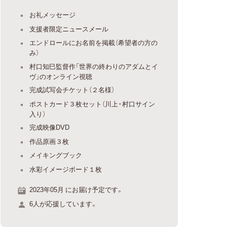
お礼メッセージ
支援者限定ニュースメール
エンドロールにお名前を掲載（希望者の方の
み）
村口知巳監督作「世界の終わりのアダムとイ
ヴ」のオンライン視聴
完成試写会チケット（２名様）
ポストカード３枚セット（川上・村口サイン
入り）
完成映像DVD
作品原画３枚
メイキングブック
水彩イメージボード１枚
2023年05月 にお届け予定です。
6人が応援しています。