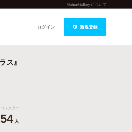
MotionGallery について
ログイン
新規登録
ラス』
クト
最新進捗報告から探す
コレクター
54
人