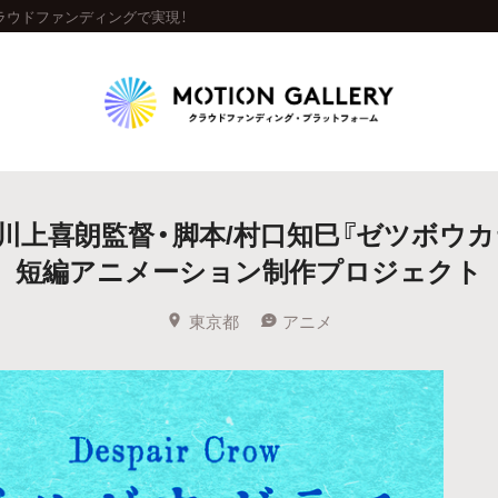
ラウドファンディングで実現！
Highlight
/川上喜朗監督・脚本/村口知巳『ゼツボウカ
人気のプロジェクト
新着プロジェクト
終了間近のプロジェ
短編アニメーション制作プロジェクト
Feature
東京都
アニメ
タグから探す
キュレーターから探す
特集から探す
Legendary
最新達成プロジェクト
調達額が大きいプロジェクト