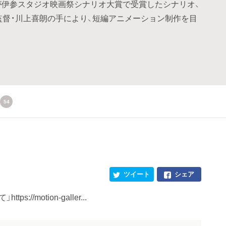
が伊参スタジオ映画祭シナリオ大賞で受賞したシナリオ、
監督・川上喜朗の手により、短編アニメーション制作を目
54
ツイート
シェア
//motion-galler...