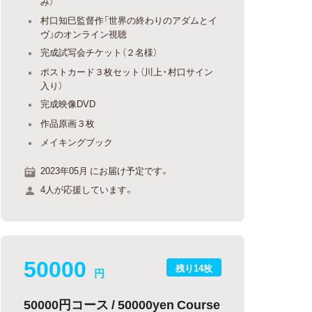
み）
村口知巳監督作「世界の終わりのアダムとイ
ヴ」のオンライン視聴
完成試写会チケット（２名様）
ポストカード３枚セット（川上・村口サイン
入り）
完成映像DVD
作品原画３枚
メイキングブック
2023年05月 にお届け予定です。
4人が応援しています。
50000
残り14枚
円
50000円コース / 50000yen Course