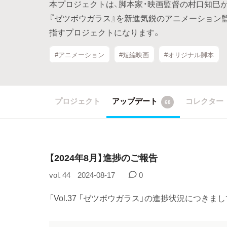
本プロジェクトは、脚本家・映画監督の村口知巳
『ゼツボウガラス』を新進気鋭のアニメーション
指すプロジェクトになります。
#アニメーション
#短編映画
#オリジナル脚本
プロジェクト
アップデート
コレクター
68
【2024年8月】進捗のご報告
vol. 44
2024-08-17
0
「Vol.37 「ゼツボウガラス」の進捗状況につきまして」https: