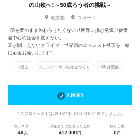
の山嶺へ！～50歳ろう者の挑戦～
東京都
スポーツ
「夢を夢のまま終わらせたくない」「困難に挑む勇気」「健常
者中心の社会を変えたい」
耳が聞こえないクライマー世界初のエベレスト登頂を一緒
に応援お願いします！
#登山
#ユニバーサルな社会づくり
#海外渡航
FUNDED
このプロジェクトは、2016年3月31日23:59に終了しました。
コレクター
現在までに集まった金額
残り日数
48
412,000
0
人
円
日