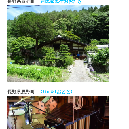
長野県辰野町
古民家民宿おおたき
長野県辰野町
O to &（おとと）