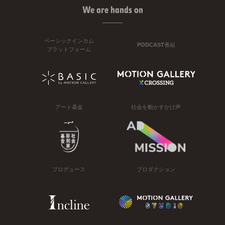
We are hands on
ベーシックインカム
PODCAST番組
プラットフォーム
アート基金
社会を動かすかけ声
プロデュース
プロダクション