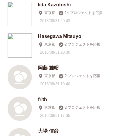
Iida Kazutoshi
東京都
14 プロジェクトを応援
2016/08/31 20:43
Hasegawa Mitsuyo
東京都
2 プロジェクトを応援
2016/08/31 20:30
岡藤 雅昭
東京都
2 プロジェクトを応援
2016/08/31 19:40
frith
東京都
2 プロジェクトを応援
2016/08/31 17:35
大場 信彦