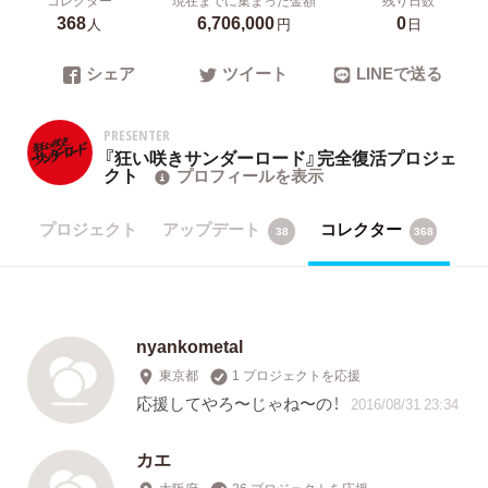
368
6,706,000
0
人
円
日
シェア
ツイート
LINEで送る
PRESENTER
『狂い咲きサンダーロード』完全復活プロジェ
クト
プロフィールを表示
プロジェクト
アップデート
コレクター
38
368
nyankometal
東京都
1 プロジェクトを応援
応援してやろ〜じゃね〜の！
2016/08/31 23:34
カエ