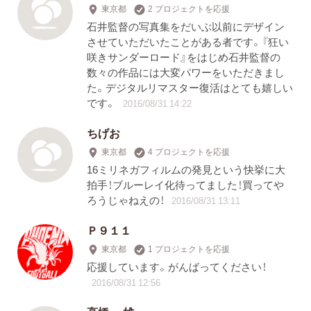
東京都
2 プロジェクトを応援
石井監督の写真集をだいぶ以前にデザイン
させていただいたことがある者です。『狂い
咲きサンダーロード』をはじめ石井監督の
数々の作品には大変パワーをいただきまし
た。デジタルリマスター復活はとても嬉しい
です。
2016/08/31 14:22
ちげお
東京都
4 プロジェクトを応援
16ミリネガフィルムの発見という快挙に大
拍手！ブルーレイ化待ってました！買ってや
ろうじゃねえの！
2016/08/31 13:11
Ｐ９１１
東京都
1 プロジェクトを応援
応援しています。がんばってください！
2016/08/31 12:56