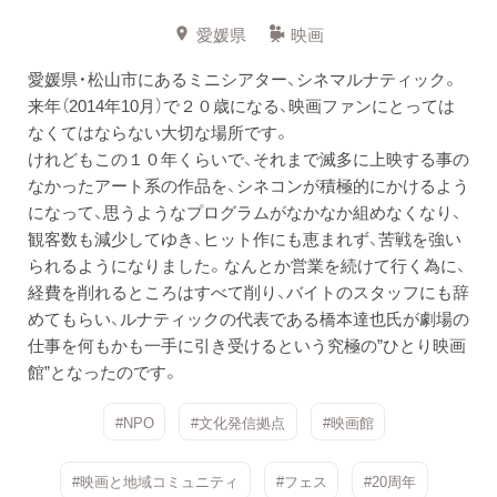
愛媛県
映画
愛媛県・松山市にあるミニシアター、シネマルナティック。
来年（2014年10月）で２０歳になる、映画ファンにとっては
なくてはならない大切な場所です。
けれどもこの１０年くらいで、それまで滅多に上映する事の
なかったアート系の作品を、シネコンが積極的にかけるよう
になって、思うようなプログラムがなかなか組めなくなり、
観客数も減少してゆき、ヒット作にも恵まれず、苦戦を強い
られるようになりました。なんとか営業を続けて行く為に、
経費を削れるところはすべて削り、バイトのスタッフにも辞
めてもらい、ルナティックの代表である橋本達也氏が劇場の
仕事を何もかも一手に引き受けるという究極の”ひとり映画
館”となったのです。
#NPO
#文化発信拠点
#映画館
#映画と地域コミュニティ
#フェス
#20周年