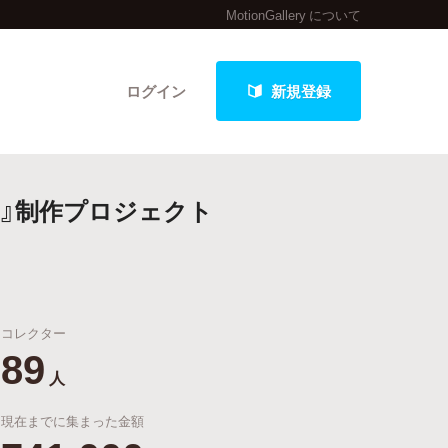
MotionGallery について
ログイン
新規登録
バス』制作プロジェクト
クト
コレクター
最新進捗報告から探す
89
人
現在までに集まった金額