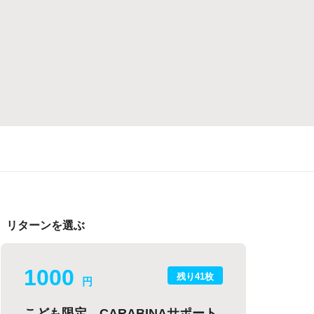
リターンを選ぶ
1000
残り41枚
円
こども限定 CARABINAサポート