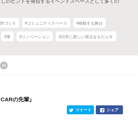
らしのヒントを発信するイベントスペースとして多くの
場所づくり
#コミュニティスペース
#移動する舞台
#車
#リノベーション
#日常に新しい視点をもたらす
89
 CARの先輩」
ツイート
シェア