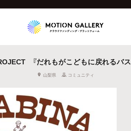
！
Highlight
AR PROJECT 『だれもがこどもに戻れる
人気のプロジェクト
新着プロジェクト
終了間近のプロジェ
山梨県
コミュニティ
Feature
タグから探す
キュレーターから探す
特集から探す
Legendary
最新達成プロジェクト
調達額が大きいプロジェクト