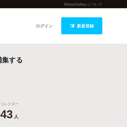
MotionGallery について
ログイン
新規登録
補集する
クト
最新進捗報告から探す
コレクター
43
人