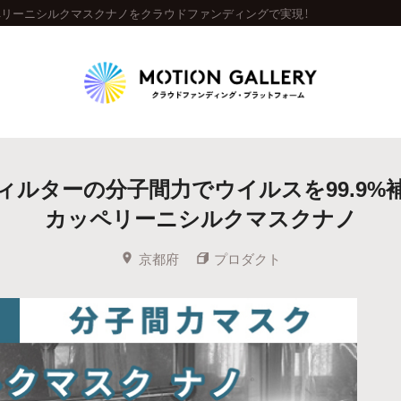
ペリーニシルクマスクナノをクラウドファンディングで実現！
Highlight
ィルターの分子間力でウイルスを99.9%
人気のプロジェクト
新着プロジェクト
終了間近のプロジェ
カッペリーニシルクマスクナノ
Feature
京都府
プロダクト
タグから探す
キュレーターから探す
特集から探す
Legendary
最新達成プロジェクト
調達額が大きいプロジェクト