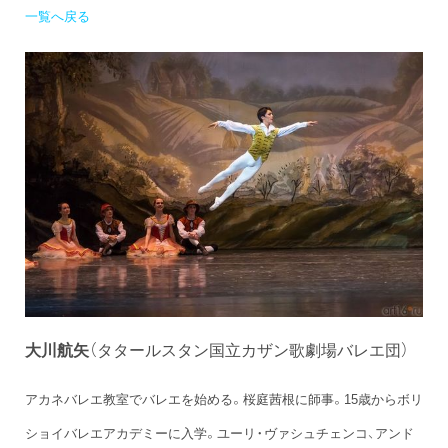
一覧へ戻る
大川航矢
（タタールスタン国立カザン歌劇場バレエ団）
アカネバレエ教室でバレエを始める。桜庭茜根に師事。15歳からボリ
ショイバレエアカデミーに入学。ユーリ・ヴァシュチェンコ、アンド