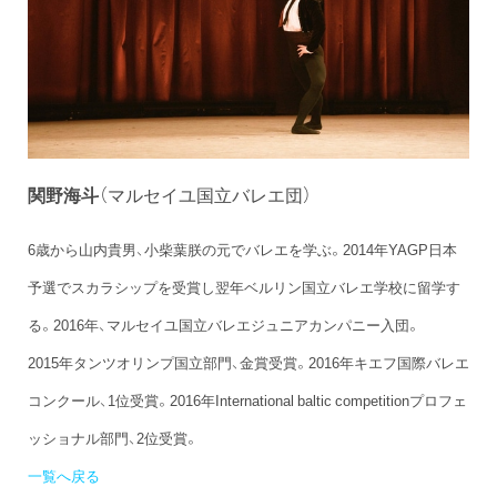
関野海斗
（マルセイユ国立バレエ団）
6歳から山内貴男、小柴葉朕の元でバレエを学ぶ。2014年YAGP日本
予選でスカラシップを受賞し翌年ベルリン国立バレエ学校に留学す
る。2016年、マルセイユ国立バレエジュニアカンパニー入団。
2015年タンツオリンプ国立部門、金賞受賞。2016年キエフ国際バレエ
コンクール、1位受賞。2016年International baltic competitionプロフェ
ッショナル部門、2位受賞。
一覧へ戻る