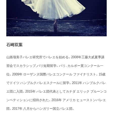
石崎双葉
山路瑠美子バレエ研究所でバレエを始める。2008年工藤大貳夏季講
習会でスカラシップ,パリ短期留学。パリ、カルポー賞コンクール一
位。2009年 ローザンヌ国際バレエコンクール ファイナリスト。15歳
でドイツ ハンブルクバレエスクールに留学。2011年 ハンブルクバレ
エ団に入団。2015年 バレエ団代表としてカナダ エリック ブルーンコ
ンペティションに招待された。2016年 アメリカ ヒューストンバレエ
団。2017年 八月からハンガリー国立バレエ団。