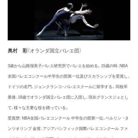
奥村 彩
（オランダ国立バレエ団）
3歳から山路瑠美子バレエ研究所でバレエを始める。15歳の時、NBA
全国バレエコンクール中学生の部第一位及びスカラシップを受賞し、
ドイツの名門、ジョンクランコ・バレエスクールに留学する。同校卒
業後、18歳でオランダ国立バレエ団に入団し、現在グランスジェとし
て、様々な主要な役を踊っている。
受賞歴: NBA全国バレエコンクール 中学生の部第一位、ベルリン ・タ
ンツオリンプ 金賞、アジアパシフィック国際バレエコンクール ファ