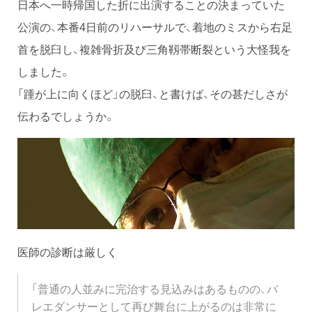
日本へ一時帰国した折に出演することの決まっていた
公演の、本番4日前のリハーサルで、着地のミスから右足
首を脱臼し、複雑骨折及び三角靱帯断裂という大怪我を
しました。
「踵が上に向くほど」の脱臼、と書けば、その甚だしさが
伝わるでしょうか。
医師の診断は厳しく
「普通の人並みに完治する見込みはあるものの、バ
レエダンサーとして再び舞台に上がるのは非常に