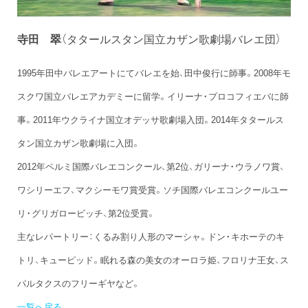
寺田 翠
（タタールスタン国立カザン歌劇場バレエ団）
1995年田中バレエアートにてバレエを始、田中俊行に師事。2008年モ
スクワ国立バレエアカデミーに留学。イリーナ・プロコフィエバに師
事。2011年ウクライナ国立オデッサ歌劇場入団。2014年タタールス
タン国立カザン歌劇場に入団。
2012年ペルミ国際バレエコンクール、第2位、ガリーナ・ウラノワ賞、
ワシリーエフ、マクシーモワ賞受賞。ソチ国際バレエコンクールユー
リ・グリガロービッチ、第2位受賞。
主なレパートリー：くるみ割り人形のマーシャ。ドン・キホーテのキ
トリ、キューピッド。眠れる森の美女のオーロラ姫、フロリナ王女、ス
パルタクスのフリーギヤなど。
一覧へ戻る