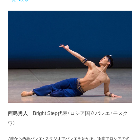
西島勇人
Bright Step代表（ロシア国立バレエ・モスク
ワ）
7歳から西島バレエ・スタジオでバレエを始める。15歳でロシアの名