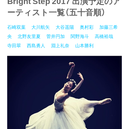
Bright Step 2017 出演予定のア
ーティスト一覧（五十音順）
石崎双葉
大川航矢
大谷遥陽
奥村彩
加藤三希
央
北野友里夏
菅井円加
関野海斗
高橋裕哉
寺田翠
西島勇人
淵上礼奈
山本勝利