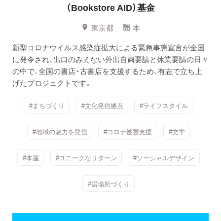
（Bookstore AID）基金
東京都
本
新型コロナウイルス感染症拡大による緊急事態宣言が全国
に発令され、出口のみえない外出自粛要請と休業要請の日々
の中で、全国の書店・古書店を支援するため、有志で立ち上
げたプロジェクトです。
#まちづくり
#文化発信拠点
#ライフスタイル
#地域の魅力を発信
#コロナ被害支援
#文学
#本屋
#ユニークなリターン
#ソーシャルデザイン
#居場所づくり