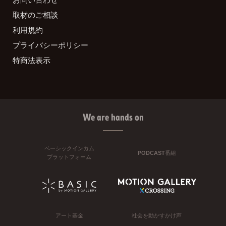
取材のご相談
利用規約
プライバシーポリシー
特商法表示
We are hands on
ベーシックインカム
PODCAST番組
プラットフォーム
アート基金
社会を動かすかけ声