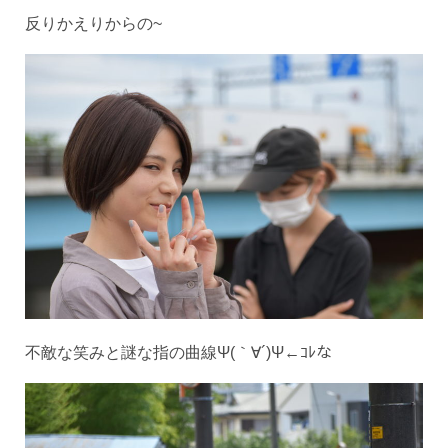
反りかえりからの~
不敵な笑みと謎な指の曲線Ψ(｀∀´)Ψ←ｺﾚな