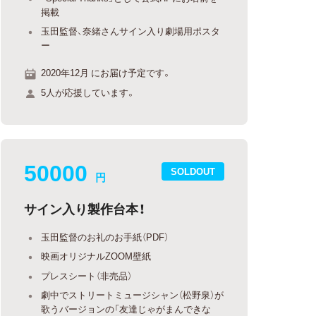
掲載
玉田監督、奈緒さんサイン入り劇場用ポスタ
ー
2020年12月 にお届け予定です。
5人が応援しています。
50000
SOLDOUT
円
サイン入り製作台本！
玉田監督のお礼のお手紙（PDF）
映画オリジナルZOOM壁紙
プレスシート（非売品）
劇中でストリートミュージシャン（松野泉）が
歌うバージョンの「友達じゃがまんできな