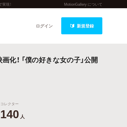
で実現！
MotionGallery について
ログイン
新規登録
画化！ 「僕の好きな女の子」公開
クト
最新進捗報告から探す
コレクター
140
人