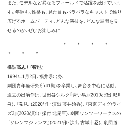
また、モデルなど異なるフィールドで活躍を続けていま
す。年齢も、性格も、見た目もバラバラなキャストで繰り
広げるホームパーティ、どんな演技を、どんな展開を見
せるのか、ぜひお楽しみに。
＊ ＊ ＊ ＊
＊ ＊ ＊
橋詰高志 / 『智也』
1994年1月2日、福井県出身。
劇団青年座研究所(41期)を卒業し、舞台を中心に活動。
過去の出演作は、世田谷シルク『青い鳥』(2019/演出 堀川
炎)、『発見』(2020/ 作・演出 藤井治香)、『東京ディグ/ライ
ズ2』(2020/演出・振付 北尾亘)、劇団ワンツーワークスの
『ジレンマジレンマ』(2021/作・演出 古城十忍)。劇団道