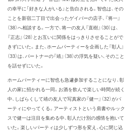
の幸平に「好きな人がいる」と告白される。智也は、その
ことを新宿二丁目で出会ったゲイバーの店子、『将一』
（38）へ相談する。一方で、将一の友人『直樹』（30）は、
『正志』（28）とお互いに関係をはっきりさせることがで
きずにいた。また、ホームパーティーを企画した『彰人』
（33）は、パートナーの『靖』（38）の浮気を疑い、そのこと
を話せずにいた。
ホームパーティーに智也も急遽参加することになり、彰
人の家に招かれる一同。お酒を飲んで楽しい時間が続く
中、しばらくして靖の友人で写真家の『健一』（32）がパ
ーティにやってくる。アーティストという肩書やルック
スで健一は注目を集める中、彰人だけ別の感情を抱いて
いた。楽しいパーティは少しずつ形を変え、心に閉じ込