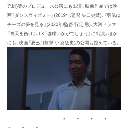
充則)等のプロデュース公演にも出演。映像作品では映
画『ダンスウィズミー』(2019年/監督 矢口史靖)、『窮鼠は
チーズの夢を見る』(2020年/監督 行定 勲)、大河ドラマ
『青天を衝け』、TX『珈琲いかがでしょう』に出演。ほか
にも、映画『辰巳』(監督 小 路紘史)の公開も控えている。
＊ ＊ ＊ ＊
＊ ＊ ＊