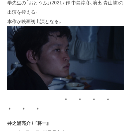
学先生の「おとうふ」(2021 / 作 中島淳彦、演出 青山勝)の
出演を控える。
本作が映画初出演となる。
＊ ＊ ＊ ＊
＊ ＊ ＊
井之浦亮介 / 『将一』