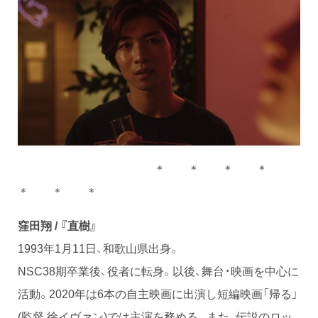
＊ ＊ ＊ ＊
＊ ＊ ＊
窪田翔 / 『直樹』
1993年1月11日、和歌山県出身。
NSC38期卒業後、役者に転身。以後、舞台・映画を中心に
活動。2020年は6本の自主映画に出演し短編映画「帰る」
(監督 徐イヴァン)では主演を務める。また、伝説のロッ