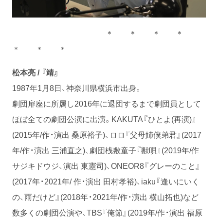
＊ ＊ ＊ ＊
＊ ＊ ＊
松本亮 / 『靖』
1987年1月8日、神奈川県横浜市出身。
劇団扉座に所属し2016年に退団するまで劇団員として
ほぼ全ての劇団公演に出演。KAKUTA『ひとよ(再演)』
(2015年/作・演出 桑原裕子)、ロロ『父母姉僕弟君』(2017
年/作・演出 三浦直之)、劇団桟敷童子『獣唄』(2019年/作
サジキドウジ、演出 東憲司)、ONEOR8『グレーのこと』
(2017年・2021年/ 作・演出 田村孝裕)、iaku『逢いにいく
の、雨だけど』(2018年・2021年/作・演出 横山拓也)など
数多くの劇団公演や、TBS『俺節』(2019年/作・演出 福原