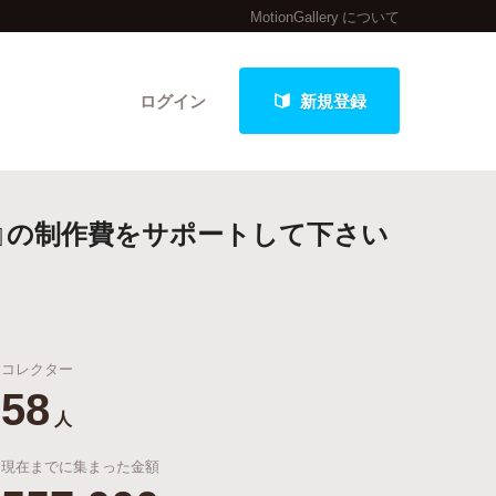
MotionGallery について
ログイン
新規登録
』の制作費をサポートして下さい
クト
コレクター
最新進捗報告から探す
58
人
現在までに集まった金額