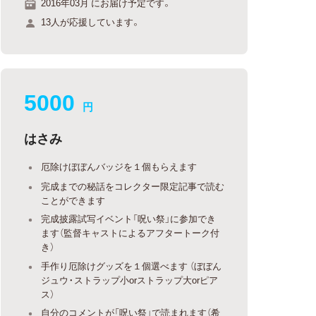
2016年03月 にお届け予定です。
13人が応援しています。
5000
円
はさみ
厄除けぼぼんバッジを１個もらえます
完成までの秘話をコレクター限定記事で読む
ことができます
完成披露試写イベント「呪い祭」に参加でき
ます（監督キャストによるアフタートーク付
き）
手作り厄除けグッズを１個選べます （ぼぼん
ジュウ・ストラップ小orストラップ大orピア
ス）
自分のコメントが「呪い祭」で読まれます（希