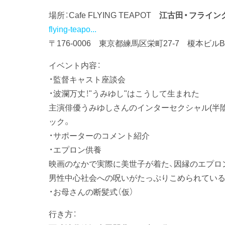
場所：Cafe FLYING TEAPOT
江古田・フライン
flying-teapo...
〒176-0006 東京都練馬区栄町27-7 榎本ビルB
イベント内容：
・監督キャスト座談会
・波瀾万丈！"うみゆし"はこうして生まれた
主演俳優うみゆしさんのインターセクシャル(半
ック。
・サポーターのコメント紹介
・エプロン供養
映画のなかで実際に美世子が着た、因縁のエプロ
男性中心社会への呪いがたっぷりこめられている
・お母さんの断髪式（仮）
行き方：