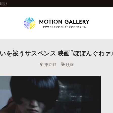
実現！
Highlight
呪いを祓うサスペンス 映画『ぼぼんぐわァ
人気のプロジェクト
新着プロジェクト
終了間近のプロジェ
東京都
映画
Feature
タグから探す
キュレーターから探す
特集から探す
Legendary
最新達成プロジェクト
調達額が大きいプロジェクト