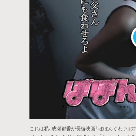
これは私、成瀬都香が長編映画『ぼぼんぐわァ』