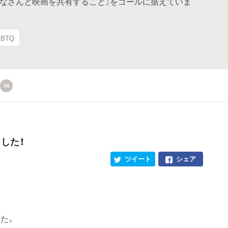
みなさんと映画を共有すること」をゴールに据えていま
GBTQ
58
した！
ツイート
シェア
た。