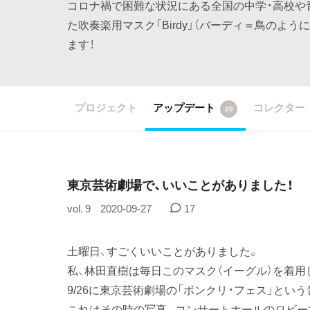
コロナ禍で困難な状況にある全国の中学・高校や
た吹奏楽用マスク「Birdy」（バーディ＝鳥のよ
ます！
プロジェクト
アップデート
コレクター
20
東京芸術劇場で、いいことがありました！
vol. 9
2020-09-27
17
土曜日、すごくいいことがありました。
私、林田直樹は毎日このマスク（イーグル）を着用
9/26に東京芸術劇場の「ボンクリ・フェス」とい
これはその時の写真。コンサートホールのロビー