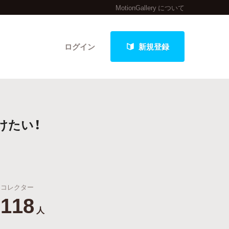
MotionGallery について
ログイン
新規登録
クト
けたい！
最新進捗報告から探す
コレクター
118
人