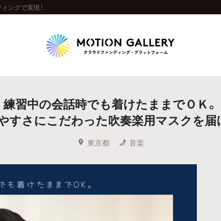
ィングで実現！
Highlight
練習中の会話時でも着けたままでＯＫ。
人気のプロジェクト
新着プロジェクト
終了間近のプロジェ
やすさにこだわった吹奏楽用マスクを届
Feature
東京都
音楽
タグから探す
キュレーターから探す
特集から探す
Legendary
最新達成プロジェクト
調達額が大きいプロジェクト