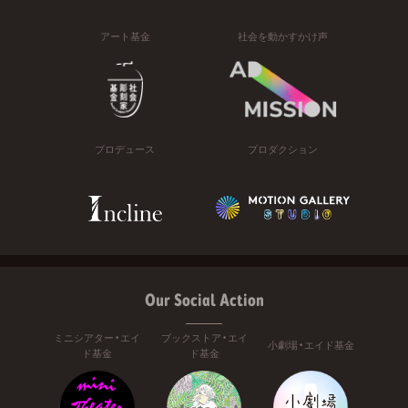
アート基金
社会を動かすかけ声
プロデュース
プロダクション
Our Social Action
ミニシアター・エイ
ブックストア・エイ
小劇場・エイド基金
ド基金
ド基金