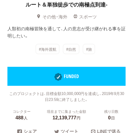
ルート＆単独徒歩での南極点到達-
その他・海外
スポーツ
人類初の南極冒険を通して、人の意志が受け継がれる事を証
明したい。
#海外渡航
#自然
#旅
FUNDED
このプロジェクトは、目標金額10,000,000円を達成し、2019年9月30
日23:59に終了しました。
コレクター
現在までに集まった金額
残り日数
488
12,139,777
0
人
円
日
シェア
ツイート
LINEで送る