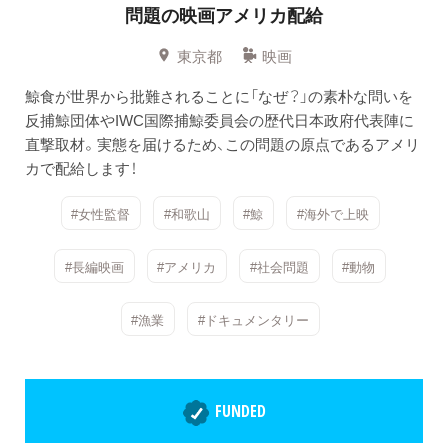
問題の映画アメリカ配給
東京都
映画
鯨食が世界から批難されることに「なぜ？」の素朴な問いを
反捕鯨団体やIWC国際捕鯨委員会の歴代日本政府代表陣に
直撃取材。実態を届けるため、この問題の原点であるアメリ
カで配給します！
#女性監督
#和歌山
#鯨
#海外で上映
#長編映画
#アメリカ
#社会問題
#動物
#漁業
#ドキュメンタリー
FUNDED