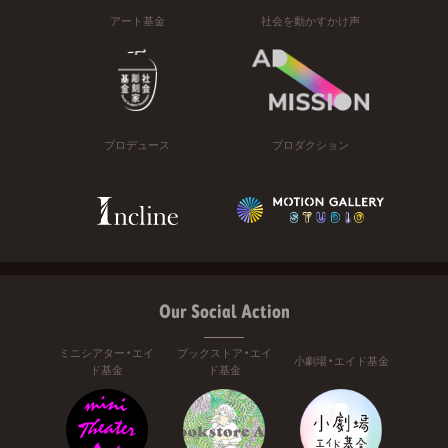
アート基金
社会を動かすかけ声
プロデュース
プロダクション
Our Social Action
ミニシアター・エイ
ブックストア・エイ
小劇場・エイド基金
ド基金
ド基金