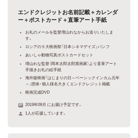
エンドクレジットお名前記載＋カレンダ
ー＋ポストカード＋直筆アート手紙
お礼のメールを監督増山れなからお送りいたしま
す。
ロシアの５大映画祭「日本シネマデイズ」パンフ
あいしゃ動物写真ポストカードセット
増山れな監督（岡本太郎太郎賞画家）より直筆アート
手描きお礼の絵手紙
海外版映画「はじまりの日～ベーシックインカム元年
～」団体・個人様名大きくエンドクレジット掲載
映画完成DVD
2019年09月 にお届け予定です。
1人が応援しています。