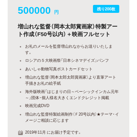
500000
残り200枚
円
増山れな監督（岡本太郎賞画家）特製アー
ト作成（F50号以内）＋映画フルセット
お礼のメールを監督増山れなからお送りいたしま
す。
ロシアの５大映画祭「日本シネマデイズ」パンフ
あいしゃ動物写真ポストカードセット
増山れな監督（岡本太郎太郎賞画家）より直筆アート
手描きお礼の絵手紙
海外版映画「はじまりの日～ベーシックインカム元年
～」団体・個人様名大きくエンドクレジット掲載
映画完成DVD
増山れな監督特製絵画制作（Ｆ20号以内）★テーマ・イ
メージご相談に応じます
2019年11月 にお届け予定です。