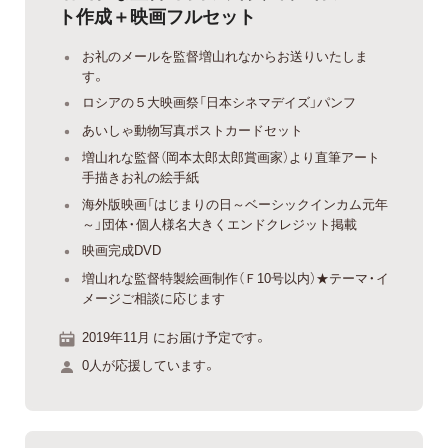
ト作成＋映画フルセット
お礼のメールを監督増山れなからお送りいたしま
す。
ロシアの５大映画祭「日本シネマデイズ」パンフ
あいしゃ動物写真ポストカードセット
増山れな監督（岡本太郎太郎賞画家）より直筆アート
手描きお礼の絵手紙
海外版映画「はじまりの日～ベーシックインカム元年
～」団体・個人様名大きくエンドクレジット掲載
映画完成DVD
増山れな監督特製絵画制作（Ｆ10号以内）★テーマ・イ
メージご相談に応じます
2019年11月 にお届け予定です。
0人が応援しています。