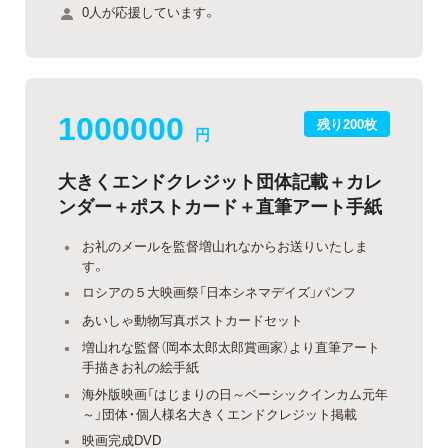
0人が応援しています。
1000000
残り200枚
円
大きくエンドクレジット団体記載＋カレ
ンダー＋ポストカード＋直筆アート手紙
お礼のメールを監督増山れなからお送りいたしま
す。
ロシアの５大映画祭「日本シネマデイズ」パンフ
あいしゃ動物写真ポストカードセット
増山れな監督（岡本太郎太郎賞画家）より直筆アート
手描きお礼の絵手紙
海外版映画「はじまりの日～ベーシックインカム元年
～」団体・個人様名大きくエンドクレジット掲載
映画完成DVD