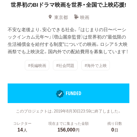
世界初のBIドラマ映画を世界・全国で上映応援!
東京都
映画
不安な老後より、安心できる社会。「はじまりの日〜ベーシ
ックインカム元年〜」（増山麗奈監督）は世界初の”最低限の
生活補償金を給付する制度”についての映画。ロシア５大映
画祭でも上映決定。国内外での配給費用を募集しています！
#長編映画
#社会問題
#海外で上映
FUNDED
このプロジェクトは、2019年8月30日23:59に終了しました。
コレクター
現在までに集まった金額
残り日数
14
156,000
0
人
円
日