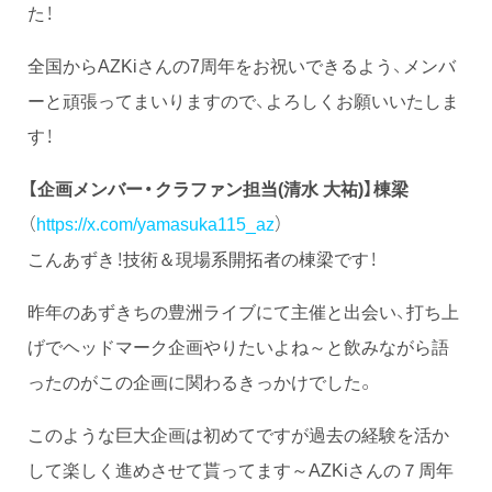
た！
全国からAZKiさんの7周年をお祝いできるよう、メンバ
ーと頑張ってまいりますので、よろしくお願いいたしま
す！
【企画メンバー・クラファン担当(清水 大祐)】
棟梁
（
https://x.com/yamasuka115_az
）
こんあずき！技術＆現場系開拓者の棟梁です！
昨年のあずきちの豊洲ライブにて主催と出会い、打ち上
げでヘッドマーク企画やりたいよね～と飲みながら語
ったのがこの企画に関わるきっかけでした。
このような巨大企画は初めてですが過去の経験を活か
して楽しく進めさせて貰ってます～AZKiさんの７周年