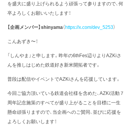
を盛大に盛り上げられるよう頑張って参りますので、何
卒よろしくお願いいたします！
【企画メンバー】
shinyama
（
https://x.com/dev_5253
）
こんあずき〜！
「しんやま」と申します。昨年の6thFes辺りよりAZKiさ
んを推しはじめた鉄道好き新米開拓者です。
普段は配信やイベントでAZKiさんを応援しています。
今回ご協力頂いている鉄道会社様を含めた、AZKi活動７
周年記念施策のすべてが盛り上がることを目標に一生
懸命頑張りますので、当企画へのご賛同、並びに応援を
よろしくお願いします！