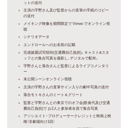
ットの送付
主演の宇野さん及び監督からの直筆の手紙のコピー
の送付
メイキング映像を期間限定で Vimeo でオンライン視
聴
シナリオデータ
エンドロールへのお名前の記載
完成披露試写招待(交通費自己負担)。キャスト&スタ
ッフとの集合写真を撮影し、デジタルで配布。
宇野さんと落合さんと監督によるライブコメンタリ
ー
未公開シーンオンライン視聴
主演の宇野さんの直筆サイン入りの劇中写真の送付
落合モトキさんのミート＆グリート
監督と宇野さんとの東京でのオフ会(飲食代及び交通
費自己負担)で お2人と参加者全員で集合写真
アソシエイト・プロデューサークレジットと映画上映
権（非劇場向け1回）