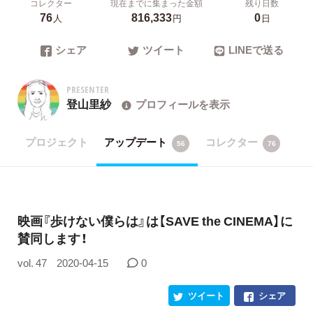
コレクター
現在までに集まった金額
残り日数
76
816,333
0
人
円
日
シェア
ツイート
LINEで送る
PRESENTER
登山里紗
プロフィールを表示
プロジェクト
アップデート
コレクター
56
76
映画『歩けない僕らは』は【SAVE the CINEMA】に
賛同します！
vol. 47
2020-04-15
0
ツイート
シェア