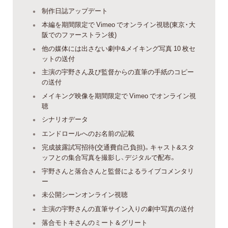
制作日誌アップデート
本編を期間限定で Vimeo でオンライン視聴(東京・大
阪でのファーストラン後)
他の媒体には出さない劇中&メイキング写真 10 枚セ
ットの送付
主演の宇野さん及び監督からの直筆の手紙のコピー
の送付
メイキング映像を期間限定で Vimeo でオンライン視
聴
シナリオデータ
エンドロールへのお名前の記載
完成披露試写招待(交通費自己負担)。キャスト&スタ
ッフとの集合写真を撮影し、デジタルで配布。
宇野さんと落合さんと監督によるライブコメンタリ
ー
未公開シーンオンライン視聴
主演の宇野さんの直筆サイン入りの劇中写真の送付
落合モトキさんのミート＆グリート