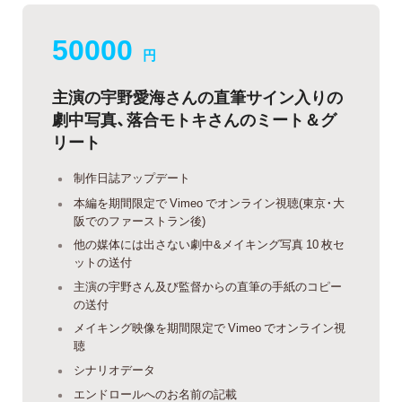
50000
円
主演の宇野愛海さんの直筆サイン入りの
劇中写真、落合モトキさんのミート＆グ
リート
制作日誌アップデート
本編を期間限定で Vimeo でオンライン視聴(東京・大
阪でのファーストラン後)
他の媒体には出さない劇中&メイキング写真 10 枚セ
ットの送付
主演の宇野さん及び監督からの直筆の手紙のコピー
の送付
メイキング映像を期間限定で Vimeo でオンライン視
聴
シナリオデータ
エンドロールへのお名前の記載