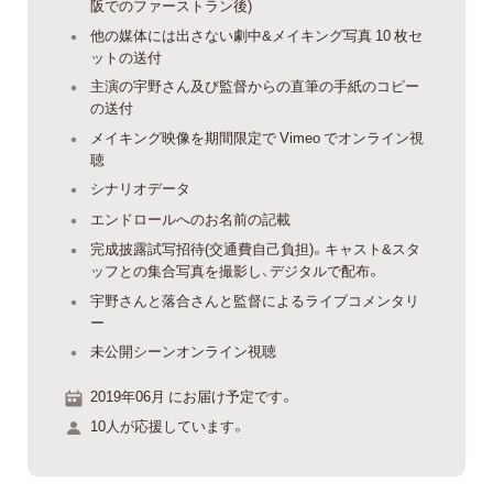
阪でのファーストラン後)
他の媒体には出さない劇中&メイキング写真 10 枚セ
ットの送付
主演の宇野さん及び監督からの直筆の手紙のコピー
の送付
メイキング映像を期間限定で Vimeo でオンライン視
聴
シナリオデータ
エンドロールへのお名前の記載
完成披露試写招待(交通費自己負担)。キャスト&スタ
ッフとの集合写真を撮影し、デジタルで配布。
宇野さんと落合さんと監督によるライブコメンタリ
ー
未公開シーンオンライン視聴
2019年06月 にお届け予定です。
10人が応援しています。