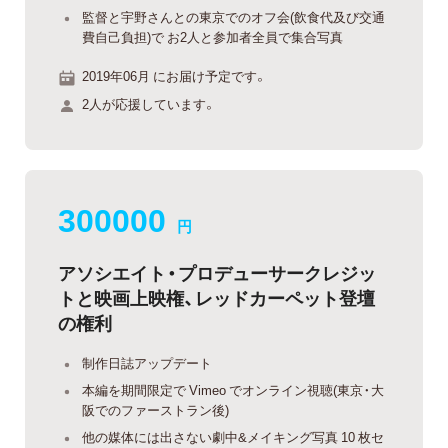
監督と宇野さんとの東京でのオフ会(飲食代及び交通
費自己負担)で お2人と参加者全員で集合写真
2019年06月 にお届け予定です。
2人が応援しています。
300000
円
アソシエイト・プロデューサークレジッ
トと映画上映権、レッドカーペット登壇
の権利
制作日誌アップデート
本編を期間限定で Vimeo でオンライン視聴(東京・大
阪でのファーストラン後)
他の媒体には出さない劇中&メイキング写真 10 枚セ