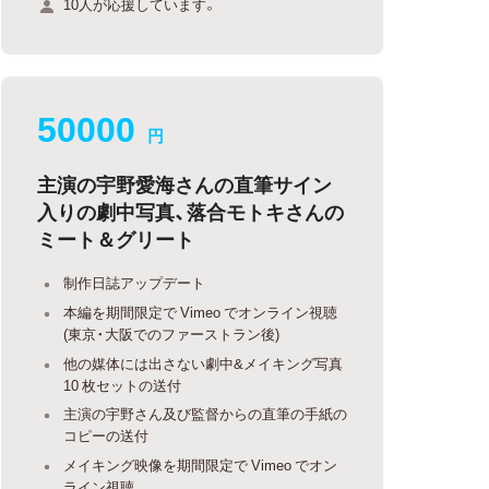
10人が応援しています。
50000
円
主演の宇野愛海さんの直筆サイン
入りの劇中写真、落合モトキさんの
ミート＆グリート
制作日誌アップデート
本編を期間限定で Vimeo でオンライン視聴
(東京・大阪でのファーストラン後)
他の媒体には出さない劇中&メイキング写真
10 枚セットの送付
主演の宇野さん及び監督からの直筆の手紙の
コピーの送付
メイキング映像を期間限定で Vimeo でオン
ライン視聴