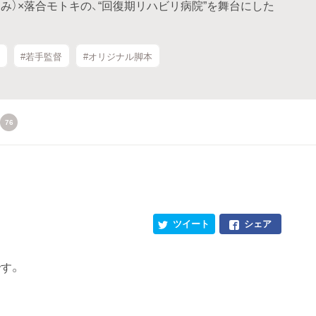
るみ）×落合モトキの、“回復期リハビリ病院”を舞台にした
#若手監督
#オリジナル脚本
76
！
ツイート
シェア
す。