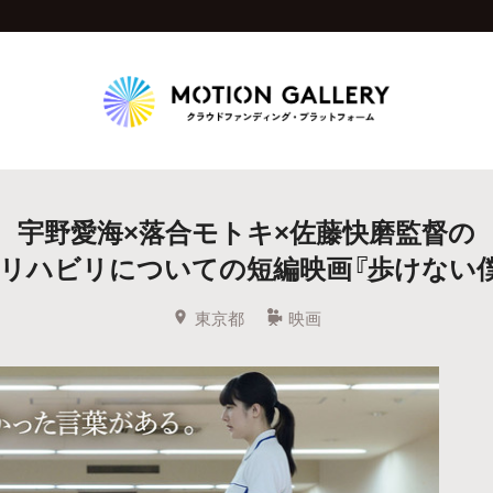
Highlight
宇野愛海×落合モトキ×佐藤快磨監督の
人気のプロジェクト
新着プロジェクト
終了間近のプロジェ
リハビリについての短編映画『歩けない
Feature
東京都
映画
タグから探す
キュレーターから探す
特集から探す
Legendary
最新達成プロジェクト
調達額が大きいプロジェクト