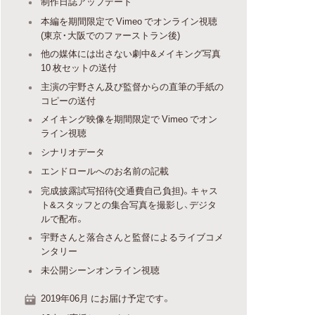
制作日誌アップデート
本編を期間限定で Vimeo でオンライン視聴
(東京・大阪でのファーストラン後)
他の媒体には出さない劇中&メイキング写真
10 枚セットの送付
主演の宇野さん及び監督からの直筆の手紙の
コピーの送付
メイキング映像を期間限定で Vimeo でオン
ライン視聴
シナリオデータ
エンドロールへのお名前の記載
完成披露試写招待(交通費自己負担)。キャス
ト&スタッフとの集合写真を撮影し、デジタ
ルで配布。
宇野さんと落合さんと監督によるライブコメ
ンタリー
未公開シーンオンライン視聴
2019年06月 にお届け予定です。