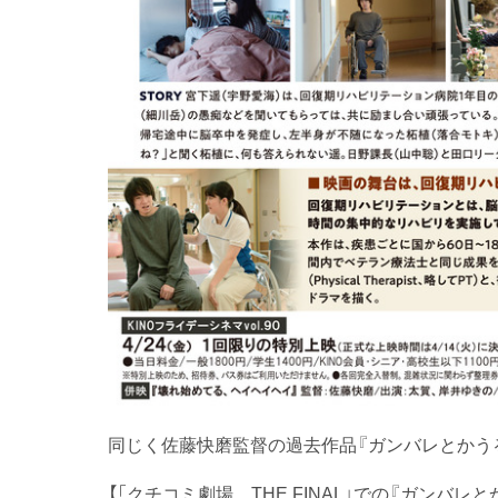
同じく佐藤快磨監督の過去作品『ガンバレとかう
【「クチコミ劇場 THE FINAL」での『ガンバ