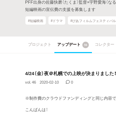
PFF出身の佐藤快磨（たくま）監督×宇野愛海（な
短編映画の宣伝費の支援を募集します
#短編映画
#ドラマ
#ぴあフィルムフェスティバル
プロジェクト
アップデート
コレクター
56
4/24（金）夜＠札幌での上映が決まりました
vol. 46
2020-02-10
0
※制作費のクラウドファンディングと同じ内容で
こんばんは！