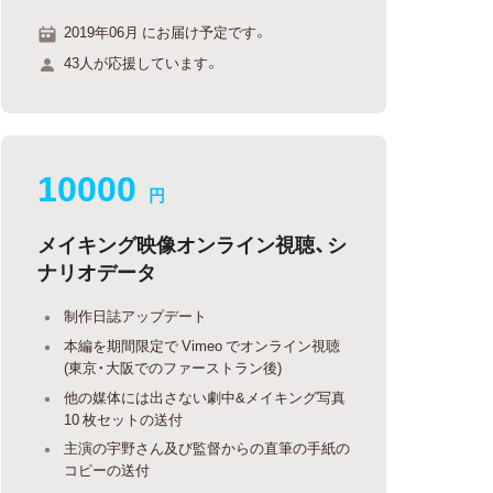
2019年06月 にお届け予定です。
43人が応援しています。
10000
円
メイキング映像オンライン視聴、シ
ナリオデータ
制作日誌アップデート
本編を期間限定で Vimeo でオンライン視聴
(東京・大阪でのファーストラン後)
他の媒体には出さない劇中&メイキング写真
10 枚セットの送付
主演の宇野さん及び監督からの直筆の手紙の
コピーの送付