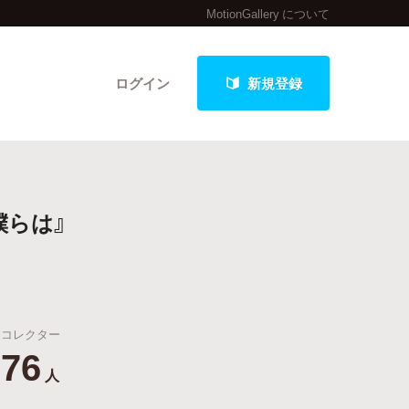
MotionGallery について
ログイン
新規登録
クト
僕らは』
最新進捗報告から探す
コレクター
76
人