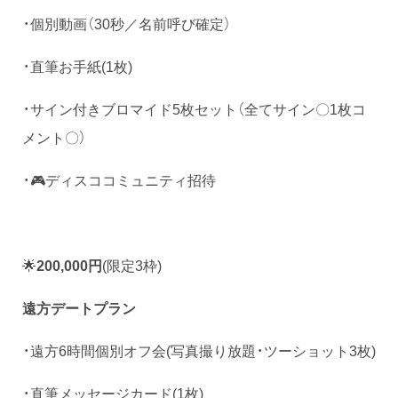
・個別動画（30秒／名前呼び確定）
・直筆お手紙(1枚)
・サイン付きブロマイド5枚セット（全てサイン〇1枚コ
メント〇）
・🎮ディスココミュニティ招待
🌟
200,000円
(限定3枠)
遠方デートプラン
・遠方6時間個別オフ会(写真撮り放題・ツーショット3枚)
・直筆メッセージカード(1枚)