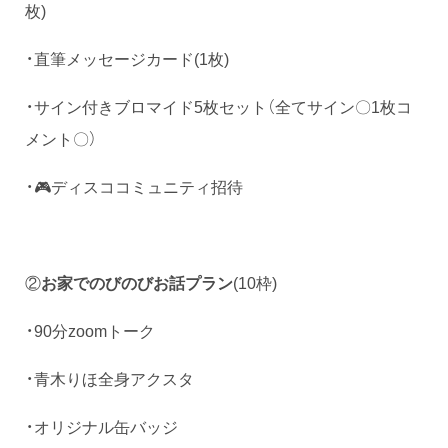
枚)
・直筆メッセージカード(1枚)
・サイン付きブロマイド5枚セット（全てサイン〇1枚コ
メント〇）
・🎮ディスココミュニティ招待
②
お家でのびのびお話プラン
(10枠)
・90分zoomトーク
・青木りほ全身アクスタ
・オリジナル缶バッジ