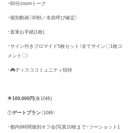
・60分zoomトーク
・個別動画（30秒／名前呼び確定）
・直筆お手紙(1枚)
・サイン付きブロマイド5枚セット（全てサイン〇1枚コ
メント〇）
・🎮ディスココミュニティ招待
🌟
100,000円
(各10枠)
①
デートプラン
（10枠）
・都内6時間個別オフ会(写真10枚まで・ツーショット1