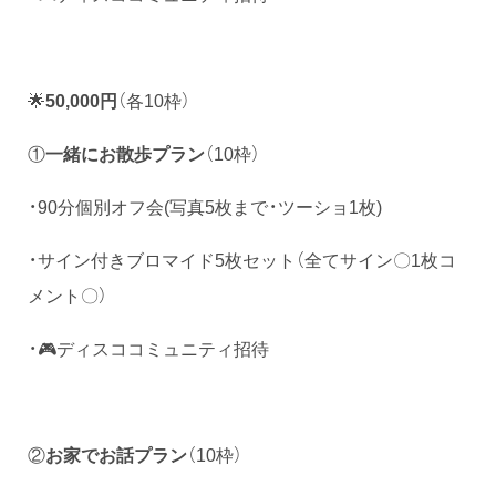
🌟
50,000円
（各10枠）
①
一緒にお散歩プラン
（10枠）
・90分個別オフ会(写真5枚まで・ツーショ1枚)
・サイン付きブロマイド5枚セット（全てサイン〇1枚コ
メント〇）
・🎮ディスココミュニティ招待
②
お家でお話プラン
（10枠）