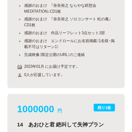
感謝のおまけ 『奈良裕之 ならやな瞑想会
MEDITATION』CD1枚
感謝のおまけ 『奈良裕之 ソロコンサート 松の庵』
CD1枚
感謝のおまけ 作品リーフレット3点セット1部
感謝のおまけ エンドロールにお名前掲載（1名様・掲
載不可はリターン1）
完成映像（限定公開のURL）のご連絡
2023年01月 にお届け予定です。
0人が応援しています。
1000000
残り1枚
円
14 あおひと君 絶叫して失神プラン