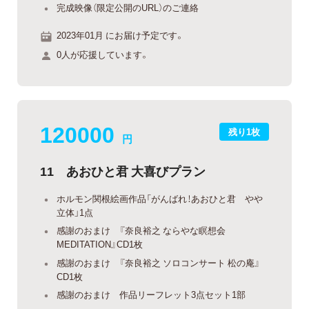
完成映像（限定公開のURL）のご連絡
2023年01月 にお届け予定です。
0人が応援しています。
120000
残り1枚
円
11 あおひと君 大喜びプラン
ホルモン関根絵画作品「がんばれ！あおひと君 やや
立体」1点
感謝のおまけ 『奈良裕之 ならやな瞑想会
MEDITATION』CD1枚
感謝のおまけ 『奈良裕之 ソロコンサート 松の庵』
CD1枚
感謝のおまけ 作品リーフレット3点セット1部