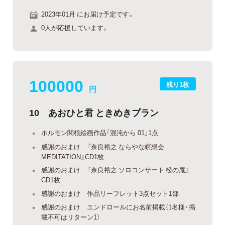
2023年01月 にお届け予定です。
0人が応援しています。
100000
残り1枚
円
10 あおひと君 ときめきプラン
ホルモン関根絵画作品「混沌から 01」1点
感謝のおまけ 『奈良裕之 ならやな瞑想会
MEDITATION』CD1枚
感謝のおまけ 『奈良裕之 ソロコンサート 松の庵』
CD1枚
感謝のおまけ 作品リーフレット3点セット1部
感謝のおまけ エンドロールにお名前掲載（1名様・掲
載不可はリターン1）