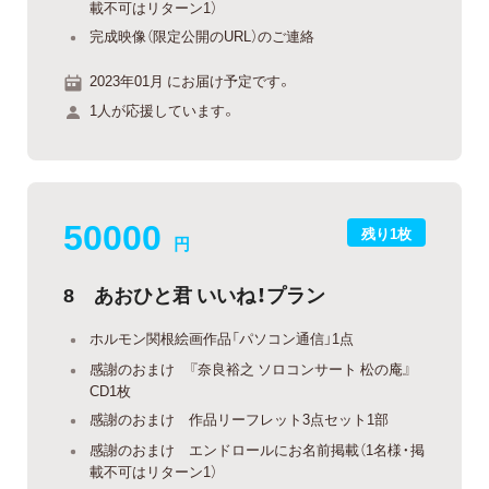
載不可はリターン1）
完成映像（限定公開のURL）のご連絡
2023年01月 にお届け予定です。
1人が応援しています。
50000
残り1枚
円
8 あおひと君 いいね！プラン
ホルモン関根絵画作品「パソコン通信」1点
感謝のおまけ 『奈良裕之 ソロコンサート 松の庵』
CD1枚
感謝のおまけ 作品リーフレット3点セット1部
感謝のおまけ エンドロールにお名前掲載（1名様・掲
載不可はリターン1）