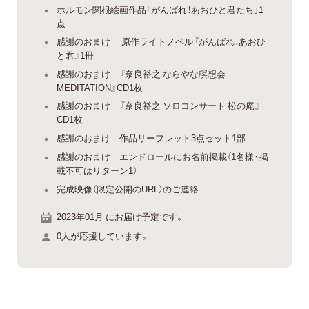
ホルモン関根絵画作品「がんばれ！あおひと君たち」1
点
感謝のおまけ 原作ライトノベル『がんばれ！あおひ
と君』1冊
感謝のおまけ 『奈良裕之 ならやな瞑想会
MEDITATION』CD1枚
感謝のおまけ 『奈良裕之 ソロコンサート 松の庵』
CD1枚
感謝のおまけ 作品リーフレット3点セット1部
感謝のおまけ エンドロールにお名前掲載（1名様・掲
載不可はリターン1）
完成映像（限定公開のURL）のご連絡
2023年01月 にお届け予定です。
0人が応援しています。