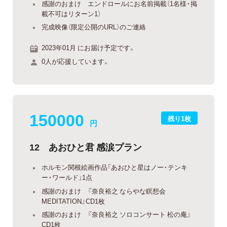
感謝のおまけ エンドロールにお名前掲載（1名様・掲
載不可はリターン1）
完成映像（限定公開のURL）のご連絡
2023年01月 にお届け予定です。
0人が応援しています。
150000
残り1枚
円
12 あおひと君 感涙プラン
ホルモン関根絵画作品「あおひと星はノー・テンキ
ー・ワールド」1点
感謝のおまけ 『奈良裕之 ならやな瞑想会
MEDITATION』CD1枚
感謝のおまけ 『奈良裕之 ソロコンサート 松の庵』
CD1枚