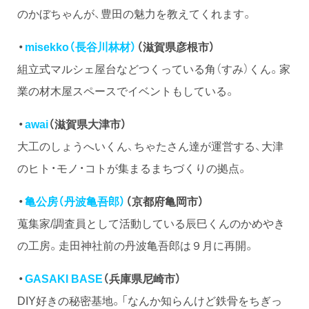
のかぼちゃんが、豊田の魅力を教えてくれます。
・
misekko（長谷川林材）
（滋賀県彦根市）
組立式マルシェ屋台などつくっている角（すみ）くん。家
業の材木屋スペースでイベントもしている。
・
awai
（滋賀県大津市）
大工のしょうへいくん、ちゃたさん達が運営する、大津
のヒト・モノ・コトが集まるまちづくりの拠点。
・
亀公房（丹波亀吾郎）
（京都府亀岡市）
蒐集家/調査員として活動している辰巳くんのかめやき
の工房。走田神社前の丹波亀吾郎は９月に再開。
・
GASAKI BASE
（兵庫県尼崎市）
DIY好きの秘密基地。「なんか知らんけど鉄骨をちぎっ