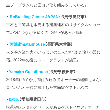
生プログラムなど面白い取り組みをしている。
・
ReBuilding Center JAPAN
（長野県諏訪市）
古材と古道具を販売する建築建材のリサイクルショッ
プ。今につながる多くの出会いがあった場所。
・
素泊宿matarihouse
（長野県木曽郡）
人を巻き込む力がいっぱいの友人だむ（あだ名）が営む
宿。2022年の夏にトトトクラフトが施工。
・
Yamairo Guesthouse
（長野県飯田市）
2018年に約1か月間住み込みでオーナーの瑞樹ちゃん、
直也さんと一緒に施工した古民家ゲストハウス。
・
kabo.
（愛知県豊田市）
喫茶やレンタルスペースがあるゲストハウス。オーナー