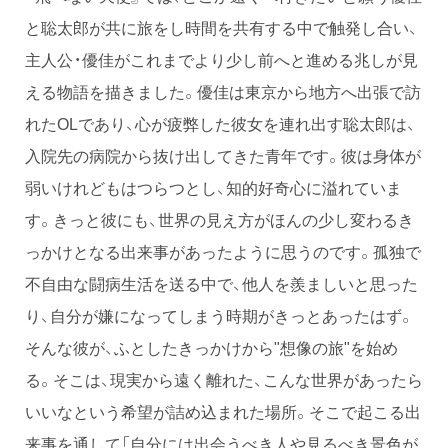
と聡太郎が共に旅をし時間を共有する中で触発し合い、
主人公・優佳がこれまでより少し前へと進める兆しが見
える物語を描きました。優佳は東京から地方へ出張で訪
れたOLであり、心が疲弊した彼女を連れ出す聡太郎は、
入院先の病院から抜け出してきた青年です。彼は身体が
弱いけれどもはつらつとし、知的好奇心に溢れていま
す。きっと彼にも、世界の見え方がほんの少し変わるき
っかけとなる出来事があったように思うのです。孤独で
不自由な闘病生活を送る中で、他人を羨ましいと思った
り、自分が嫌になってしまう時期がきっとあったはず。
そんな彼が、ふとしたきっかけから"想像の旅"を始め
る。そこは、現実から遠く離れた、こんな世界があったら
いいなという希望が詰め込まれた場所。そこで起こる出
来事を通して「自分には出会うべき人や見るべき景色が