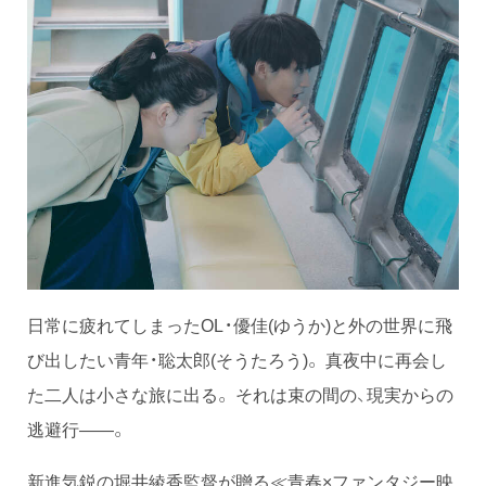
日常に疲れてしまったOL・優佳(ゆうか)と外の世界に飛
び出したい青年・聡太郎(そうたろう)。 真夜中に再会し
た二人は小さな旅に出る。 それは束の間の、現実からの
逃避行——。
新進気鋭の堀井綾香監督が贈る≪青春×ファンタジー映