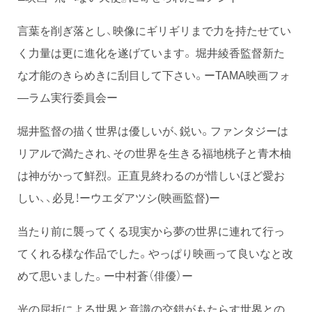
言葉を削ぎ落とし、映像にギリギリまで力を持たせてい
く力量は更に進化を遂げています。 堀井綾香監督新た
な才能のきらめきに刮目して下さい。ーTAMA映画フォ
―ラム実行委員会ー
堀井監督の描く世界は優しいが、鋭い。ファンタジーは
リアルで満たされ、その世界を生きる福地桃子と青木柚
は神がかって鮮烈。 正直見終わるのが惜しいほど愛お
しい、、必見！ーウエダアツシ(映画監督)ー
当たり前に襲ってくる現実から夢の世界に連れて行っ
てくれる様な作品でした。やっぱり映画って良いなと改
めて思いました。ー中村蒼（俳優）ー
光の屈折による世界と意識の交錯がもたらす世界との