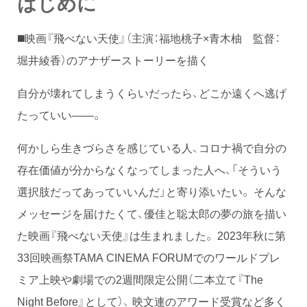
はじめに
◼️映画『飛べない天使』（主演：福地桃子×青木柚 監督：
堀井綾香）のアナザーストーリーを描く
自分が壊れてしまうくらいだったら、どこか遠くへ逃げ
たっていい——。
何かしら生きづらさを感じている人、コロナ禍で自分の
存在価値が分からなくなってしまった人へ、「そういう
選択肢だってあっていいんだ」と寄り添いたい。 そんな
メッセージを届けたくて、優佳と聡太郎の夢の旅を描い
た映画『飛べない天使』は生まれました。 2023年秋に第
33回映画祭TAMA CINEMA FORUMでのワールドプレ
ミア上映や劇場での2週間限定公開（二本立て『The
Night Before』として）、 映文連のアワード受賞など多く