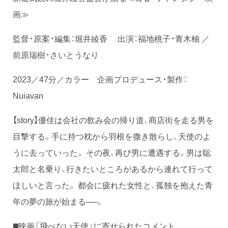
画≫
監督・原案・編集：堀井綾香 出演：福地桃子・青木柚 ／
前原瑞樹・さいとうなり
2023／47分／カラー 企画プロデュース・製作：
Nuiavan
【story】優佳は会社の飲み会の帰り道、商店街を走る男を
目撃する。手に持つ枕から羽根を撒き散らし、天使のよ
うに去っていった。 その夜、再び男に遭遇する。男は聡
太郎と名乗り、行きたいところがあるから連れて行って
ほしいと言った。 都会に疲れた女性と、孤独を抱えた⻘
年の夢の旅が始まる──。
◼️映画『飛べない天使』に寄せられたコメント