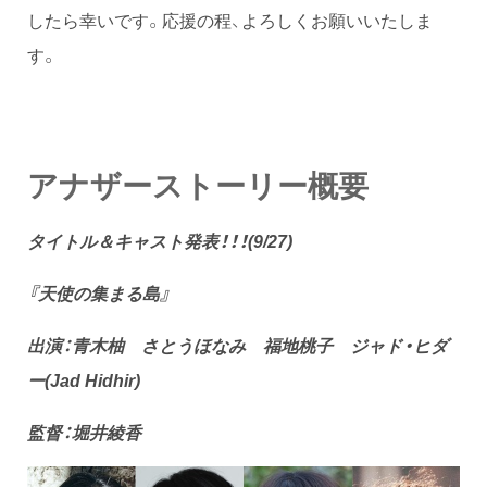
したら幸いです。応援の程、よろしくお願いいたしま
す。
アナザーストーリー概要
タイトル＆キャスト発表！！！(9/27)
『天使の集まる島』
出演：青木柚 さとうほなみ 福地桃子 ジャド・ヒダ
ー(Jad Hidhir)
監督：堀井綾香