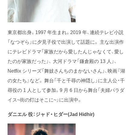
東京都出身。1997 年生まれ。2019 年、連続テレビ小説
「なつぞら」に夕見子役で出演して話題に。 主な出演作
にテレビドラマ「家族だから愛したんじゃなくて、愛し
たのが家族だった」、 大河ドラマ「鎌倉殿の 13 人」、
Netflix シリーズ「舞妓さんちのまかないさん」、映画『湖
の女たち』など。 舞台「千と千尋の神隠し」に主人公・千
尋役の 1 人として参加。9 月 6 日から舞台「夫婦パラダ
イス~街の灯はそこに~」に出演中。
ダニエル 役：
ジャド・ヒダー(Jad Hidhir)