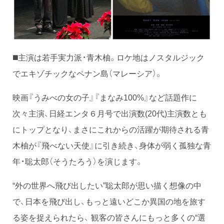
◼️主演は若手実力派・青木柚。ロケ地はノスタルジック
でエキゾチックなペナン島（マレーシア）。
映画『うみべの女の子』『まなみ100%』など話題作に
次々主演、日経エンタ６月号で出演数(20代)主演数とも
にトップとなり、まさにこれからの活躍が期待される青
木柚が『飛べない天使』に引き続き、身体が弱く孤独な青
年・聡太郎（そうたろう）を演じます。
“外の世界へ飛び出したい”聡太郎が思い描く想像の中
で、日本を飛び出し、もっと遠いどこか異国の地を旅す
る姿を捉えられたら、 観客の皆さんにもっと多くの“選