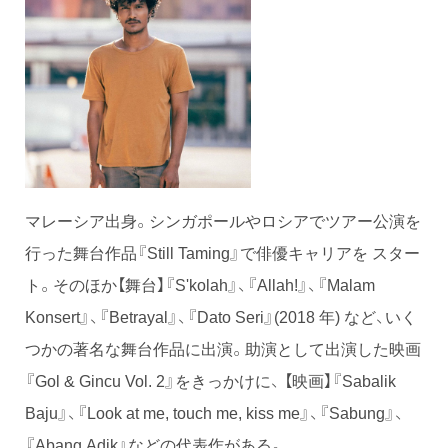
マレーシア出身。シンガポールやロシアでツアー公演を
行った舞台作品『Still Taming』で俳優キャリアを スター
ト。そのほか【舞台】『S'kolah』、『Allah!』、『Malam
Konsert』、『Betrayal』、『Dato Seri』(2018 年) など、いく
つかの著名な舞台作品に出演。助演として出演した映画
『Gol & Gincu Vol. 2』をきっかけに、 【映画】『Sabalik
Baju』、『Look at me, touch me, kiss me』、『Sabung』、
『Abang Adik』などの代表作がある。