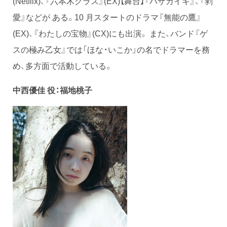
(Netflix)、『六本木クラス』(EX)【舞台】『ハザカイキ』、『剥
愛』などが ある。10 月スタートのドラマ『無能の鷹』
(EX)、『わたしの宝物』(CX)にも出演。 また、バンド『ゲ
スの極み乙女』では「ほな・いこか」の名でドラマーを務
め、多方面で活動している。
中西優佳
役：福地桃子