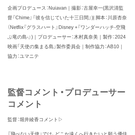
企画プロデュース：Nuiavan｜撮影：古屋幸一(黒沢清監
督『Chime』『彼を信じていた十三日間』)| 脚本：川原杏奈
（Netflix『グラスハート』Disney +『ワンダーハッチ-空飛
ぶ竜の島-』)｜プロデューサー：木村真奈美｜製作：2024
映画「天使の集まる島」製作委員会｜制作協力：AB10｜
協力：ユマニテ
監督コメント・プロデューサー
コメント
監督：堀井綾香コメント▷
『飛べない天使』では、どこか遠くへ行きたいと願う優佳