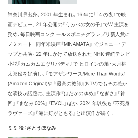
神奈川県出身。2001 年生まれ。16 年に『14 の夜』で映
画デビュー。21 年公開の『うみべの女の子』でW 主演を
務め、毎日映画コンク ールスポニチグランプリ新人賞に
ノミネート。同年米映画『MINAMATA』 でジョニー・デ
ップと共演。22 年にかけて放送された NHK 連続テレビ
小説『カムカムエヴリバディ』で ヒロインの弟・大月桃
太郎役を好演し、『モアザンワーズ/More Than Words』
(Amazon Original)や 『最高の教師』(NTV)でもその確か
な演技が話題に。主演作『はだかのゆめ』『なぎさ』『神
回』『まなみ 00%』『EVOL』ほか、2024 年以後も『不死身
ラヴァーズ』『港に灯がともる』と出演作が続く。
ミミ 役：さとうほなみ