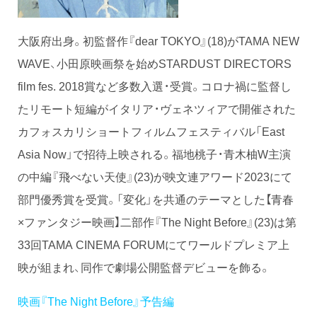
大阪府出身。初監督作『dear TOKYO』(18)がTAMA NEW
WAVE、小田原映画祭を始めSTARDUST DIRECTORS
film fes. 2018賞など多数入選・受賞。コロナ禍に監督し
たリモート短編がイタリア・ヴェネツィアで開催された
カフォスカリショートフィルムフェスティバル「East
Asia Now」で招待上映される。福地桃子・青木柚W主演
の中編『飛べない天使』(23)が映文連アワード2023にて
部門優秀賞を受賞。「変化」を共通のテーマとした【青春
×ファンタジー映画】二部作『The Night Before』(23)は第
33回TAMA CINEMA FORUMにてワールドプレミア上
映が組まれ、同作で劇場公開監督デビューを飾る。
映画『The Night Before』予告編