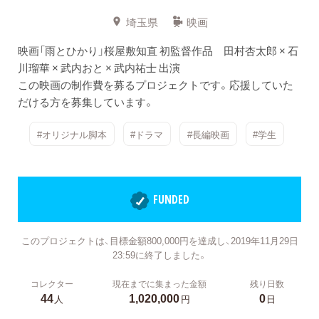
埼玉県
映画
映画「雨とひかり」桜屋敷知直 初監督作品 田村杏太郎 × 石
川瑠華 × 武内おと × 武内祐士 出演
この映画の制作費を募るプロジェクトです。応援していた
だける方を募集しています。
#オリジナル脚本
#ドラマ
#長編映画
#学生
FUNDED
このプロジェクトは、目標金額800,000円を達成し、2019年11月29日
23:59に終了しました。
コレクター
現在までに集まった金額
残り日数
44
1,020,000
0
人
円
日