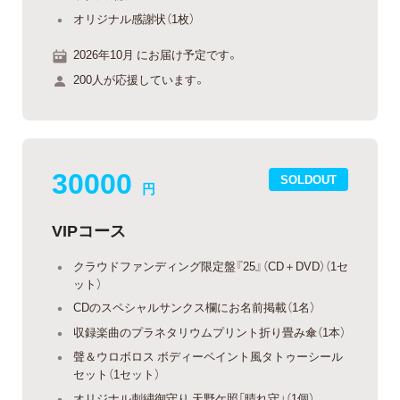
オリジナル感謝状（1枚）
2026年10月 にお届け予定です。
200人が応援しています。
30000
SOLDOUT
円
VIPコース
クラウドファンディング限定盤『25』（CD＋DVD）（1セ
ット）
CDのスペシャルサンクス欄にお名前掲載（1名）
収録楽曲のプラネタリウムプリント折り畳み傘（1本）
聲＆ウロボロス ボディーペイント風タトゥーシール
セット（1セット）
オリジナル刺繍御守り 天野ケ照「晴れ守」（1個）