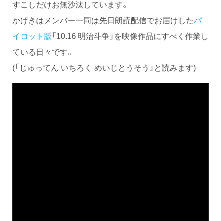
すこしだけお無沙汰しています。
かげきはメンバー一同は先日朗読配信でお届けした
パ
イロット版
「10.16 明治斗争」を映像作品にすべく作業し
ている日々です。
(「じゅってん いちろく めいじとうそう」と読みます)