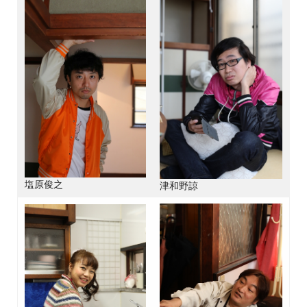
塩原俊之
津和野諒