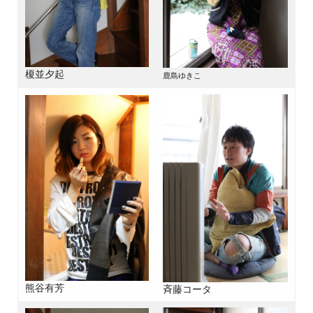
榎並夕起
鹿島ゆきこ
熊谷有芳
斉藤コータ