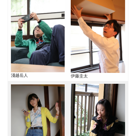
淺越岳人
伊藤圭太