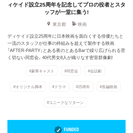
ィケイド設立25周年を記念してプロの役者とスタ
ッフが一堂に集う!
東京都
映画
ディケイド設立25周年に日本映画を面白くする俳優たちと
一流のスタッフが仕事の枠組みを超えて製作する映画
「AFTER-PARTY」とある夜のとあるBarで繰り広げられる苦
く切ない同窓会。40代男女8人が織りなす密室群像劇!
#豪華キャスト
#同窓会
#会話劇
#オリジナル脚本
#ドラマ
#25周年
#長編映画
#ユニークなリターン
FUNDED