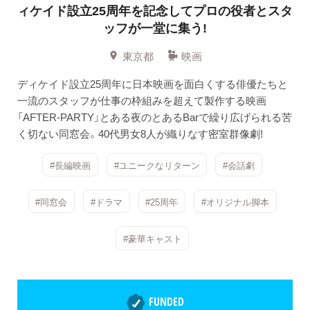
ィケイド設立25周年を記念してプロの役者とスタ
ッフが一堂に集う!
東京都
映画
ディケイド設立25周年に日本映画を面白くする俳優たちと
一流のスタッフが仕事の枠組みを超えて製作する映画
「AFTER-PARTY」とある夜のとあるBarで繰り広げられる苦
く切ない同窓会。40代男女8人が織りなす密室群像劇!
#長編映画
#ユニークなリターン
#会話劇
#同窓会
#ドラマ
#25周年
#オリジナル脚本
#豪華キャスト
FUNDED