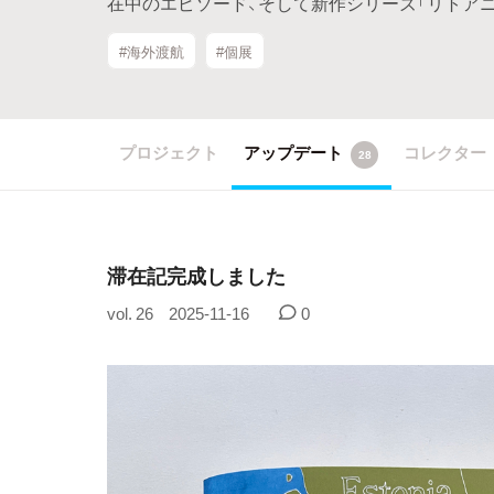
在中のエピソード、そして新作シリーズ「リトア
#海外渡航
#個展
プロジェクト
アップデート
コレクター
28
滞在記完成しました
vol. 26
2025-11-16
0