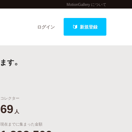
MotionGallery について
ログイン
新規登録
ます。
クト
コレクター
最新進捗報告から探す
69
人
現在までに集まった金額