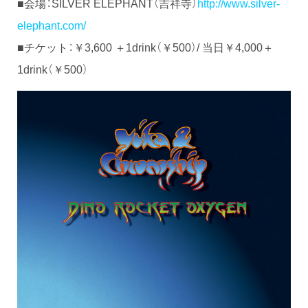
■会場：SILVER ELEPHANT（吉祥寺）
http://www.silver-
elephant.com/
■チケット：￥3,600 ＋1drink（￥500）/ 当日￥4,000＋
1drink（￥500）