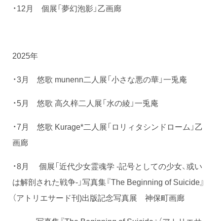
・12月 個展「夢幻泡影」乙画廊
2025年
・3月 悠歌 munenn二人展「小さな悪の華」一兎庵
・5月 悠歌 高久梓二人展「水の綾」一兎庵
・7月 悠歌 Kurage*二人展「ロリィタシンドローム」乙
画廊
・8月 個展「近代少女霊魂学 -記号としての少女、或い
は解剖された戦争-」写真集『The Beginning of Suicide』
（アトリエサード刊)出版記念写真展 神保町画廊
写真集『The Beginning of Suicide』（アトリエサ