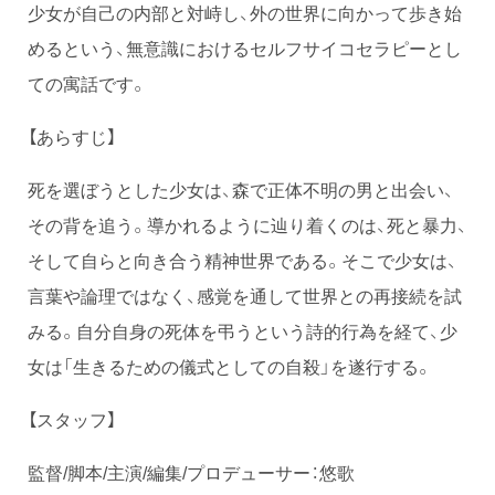
少女が自己の内部と対峙し、外の世界に向かって歩き始
めるという、無意識におけるセルフサイコセラピーとし
ての寓話です。
【あらすじ】
死を選ぼうとした少女は、森で正体不明の男と出会い、
その背を追う。導かれるように辿り着くのは、死と暴力、
そして自らと向き合う精神世界である。そこで少女は、
言葉や論理ではなく、感覚を通して世界との再接続を試
みる。自分自身の死体を弔うという詩的行為を経て、少
女は「生きるための儀式としての自殺」を遂行する。
【スタッフ】
監督/脚本/主演/編集/プロデューサー：悠歌