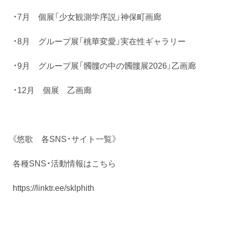
・7月 個展「少女観測学序説」神保町画廊
・8月 グループ展「桃華変愛」実在性ギャラリー
・9月 グループ展「髑髏の中の髑髏展2026」乙画廊
・12月 個展 乙画廊
《悠歌 各SNS・サイト一覧》
各種SNS・活動情報はこちら
https://linktr.ee/sklphith