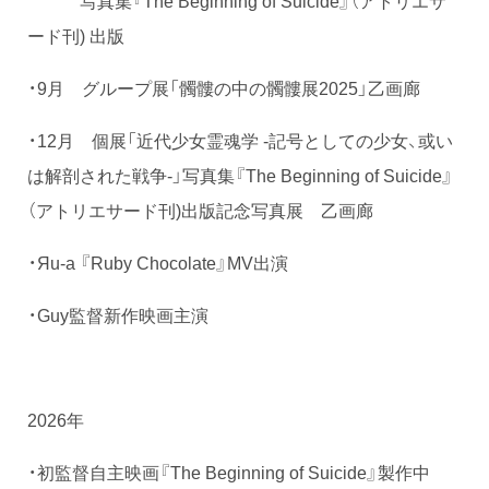
ード刊) 出版
・9月 グループ展「髑髏の中の髑髏展2025」乙画廊
・12月 個展「近代少女霊魂学 -記号としての少女、或い
は解剖された戦争-」写真集『The Beginning of Suicide』
（アトリエサード刊)出版記念写真展 乙画廊
・Яu-a 『Ruby Chocolate』MV出演
・Guy監督新作映画主演
2026年
・初監督自主映画『The Beginning of Suicide』製作中