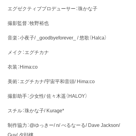
エグゼクティブプロデューサー：珠かな子
撮影監督：牧野裕也
音楽：小夜子/ _goodbyeforever_ / 悠歌（Halca）
メイク：エグチカナ
衣装：Hima:co
美術：エグチカナ/宇宙平和音頭/ Hima:co
撮影助手：少女性/ 佐々木遥（HALOY）
スチル：珠かな子/ Kurage*
制作協力：@ゆっきー/ n/ べるなーる/ Dave Jackson/
Guy/ 夕顔樓