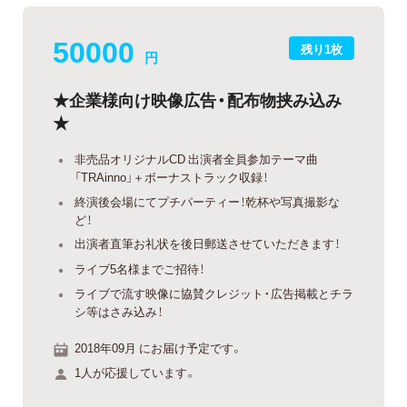
50000
残り1枚
円
★企業様向け映像広告・配布物挟み込み
★
非売品オリジナルCD 出演者全員参加テーマ曲
「TRAinno」＋ボーナストラック収録！
終演後会場にてプチパーティー！乾杯や写真撮影な
ど！
出演者直筆お礼状を後日郵送させていただきます！
ライブ5名様までご招待！
ライブで流す映像に協賛クレジット・広告掲載とチラ
シ等はさみ込み！
2018年09月 にお届け予定です。
1人が応援しています。