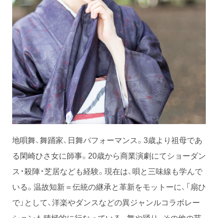
地唄舞、舞踊家、日舞パフォーマンス。3歳より祖母であ
る閑崎ひさ女に師事。20歳から商業演劇にてショーダン
ス・殺陣・芝居なども経験。現在は、唄と三味線も学んで
いる。温故知新＝伝統の継承と革新をモットーに、「扇ひ
で」として、洋楽やダンスなどの異ジャンルコラボレー
ションも積極的に行なっている。舞や踊り、その他の芸