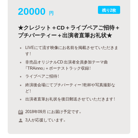
20000
残り2枚
円
★クレジット＋CD＋ライブペアご招待＋
プチパーティー＋出演者直筆お礼状★
LIVEにて流す映像にお名前を掲載させていただきま
す！
非売品オリジナルCD 出演者全員参加テーマ曲
「TRAinno」＋ボーナストラック収録！
ライブペアご招待！
終演後会場にてプチパーティー！乾杯や写真撮影な
ど！
出演者直筆お礼状を後日郵送させていただきます！
2018年09月 にお届け予定です。
3人が応援しています。