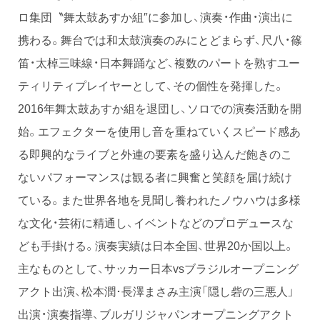
ロ集団〝舞太鼓あすか組″に参加し、演奏・作曲・演出に
携わる。舞台では和太鼓演奏のみにとどまらず、尺八・篠
笛・太棹三味線・日本舞踊など、複数のパートを熟すユー
ティリティプレイヤーとして、その個性を発揮した。
2016年舞太鼓あすか組を退団し、ソロでの演奏活動を開
始。エフェクターを使用し音を重ねていくスピード感あ
る即興的なライブと外連の要素を盛り込んだ飽きのこ
ないパフォーマンスは観る者に興奮と笑顔を届け続け
ている。また世界各地を見聞し養われたノウハウは多様
な文化・芸術に精通し、イベントなどのプロデュースな
ども手掛ける。演奏実績は日本全国、世界20か国以上。
主なものとして、サッカー日本vsブラジルオープニング
アクト出演、松本潤･長澤まさみ主演「隠し砦の三悪人」
出演・演奏指導、ブルガリジャパンオープニングアクト