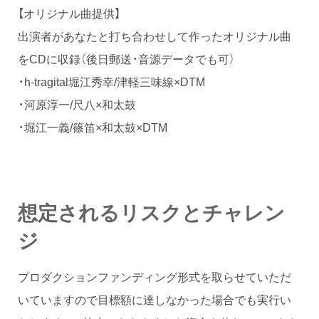
【オリジナル曲提供】
出演者があなたと打ち合わせして作ったオリジナル曲
をCDに収録（後日郵送・音源データでも可）
・h-tragital堀江秀幸/津軽三味線×DTM
・河原淳一/尺八×和太鼓
・堀江一義/篠笛×和太鼓×DTM
想定されるリスクとチャレン
ジ
プロダクションファンディング形式を取らせていただ
いていますので目標額に達しなかった場合でも実行い