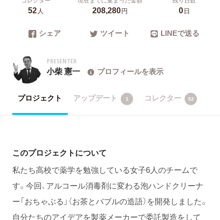
52
208,280
0
人
円
日
シェア
ツイート
LINEで送る
PRESENTER
小柴 憲一
プロフィールを表示
プロジェクト
アップデート
コレクター
1
52
このプロジェクトについて
私たち高校で薬学を勉強している女子6人のチームで
す。今回、アルコール消毒剤に変わる泡ハンドクリーナ
ー「おちゃぶる」（お茶とバブルの造語）を開発しました。
自分たちのアイデアを製薬メーカーで委託製造をして