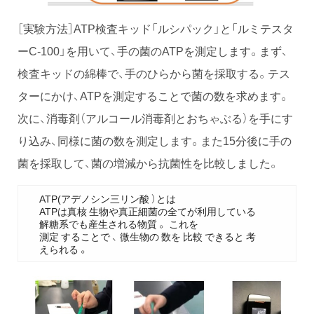
［実験方法］ATP検査キッド「ルシパック」と「ルミテスタ
ーC-100」を用いて、手の菌のATPを測定します。まず、
検査キッドの綿棒で、手のひらから菌を採取する。テス
ターにかけ、ATPを測定することで菌の数を求めます。
次に、消毒剤（アルコール消毒剤とおちゃぶる）を手にす
り込み、同様に菌の数を測定します。また15分後に手の
菌を採取して、菌の増減から抗菌性を比較しました。
ATP(アデノシン三リン酸 ）とは
ATPは真核 生物や真正細菌の全てが利用している
解糖系でも産生される物質 。 これを
測定 することで 、 微生物の 数を 比較 できると 考
えられる 。