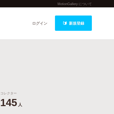
MotionGallery について
ログイン
新規登録
クト
最新進捗報告から探す
コレクター
145
人