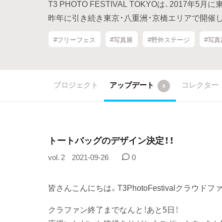
T3 PHOTO FESTIVAL TOKYOは、201
昨年に引き続き東京・八重洲・京橋エリアで開催
#フリーフェス
#写真展
#野外ステージ
#写真
プロジェクト
アップデート
コレクター
8
トートバッグのデザイン決定！！
vol. 2
2021-09-26
0
皆さんこんにちは。T3PhotoFestivalクラウ
クラファン終了までなんと！あと5日！