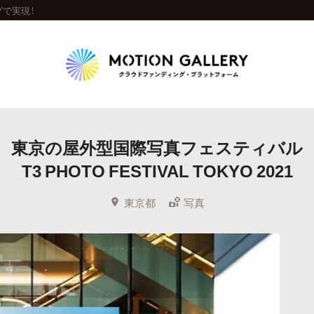
ングで実現！
Highlight
東京の屋外型国際写真フェスティバル
人気のプロジェクト
新着プロジェクト
終了間近のプロジェ
T3 PHOTO FESTIVAL TOKYO 2021
Feature
東京都
写真
タグから探す
キュレーターから探す
特集から探す
Legendary
最新達成プロジェクト
調達額が大きいプロジェクト