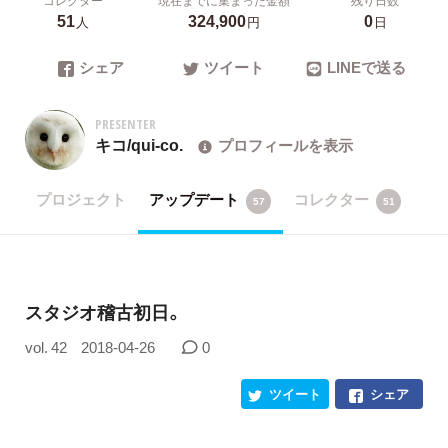
51
324,900
0
人
円
日
シェア
ツイート
LINEで送る
PRESENTER
キコ/qui-co.
プロフィールを表示
プロジェクト
アップデート
コレクター
57
51
スタジオ稽古初日。
vol. 42
2018-04-26
0
ツイート
シェア